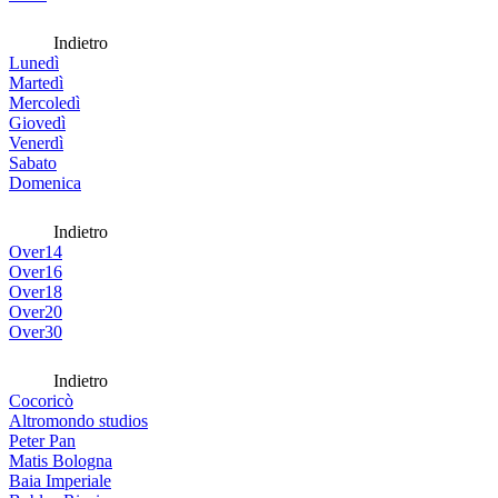
Indietro
Lunedì
Martedì
Mercoledì
Giovedì
Venerdì
Sabato
Domenica
Indietro
Over14
Over16
Over18
Over20
Over30
Indietro
Cocoricò
Altromondo studios
Peter Pan
Matis Bologna
Baia Imperiale