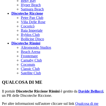
Beky Bay
Hyper Beach
Samsara Beach
Discoteche Riccione
Peter Pan Club
Villa Delle Rose
Cocoricò
Baia Imperiale
Byblos Club
Bollicine Disco
Discoteche Rimini
Altromondo Studios
Beach Arena
Frontemare
Carnaby Club
Coconuts
Classic Club
Satellite Club
QUALCOSA DI ME
Il portale
Discoteche Riccione Rimini
è gestito da
Davide Bellucci
,
un PR delle Discoteche Riccione.
Per altre informazioni sull'autore cliccare sul link
Qualcosa di me