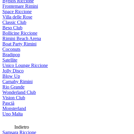
Byblos Riccione
Frontemare Rimini
Space Riccione
Villa delle Rose
Classic Club
Beso Club
Bollicine Riccione
Rimini Beach Arena
Boat Party Rimini
Coconuts
Bradipop
Satellite
Unico Lounge Riccione
Jolly Disco
Blow Up
Carnaby Rimini
Rio Grande
Wonderland Club
Vision Club
Pascià
Monsterland
Uno Malta
Indietro
Samsara Riccione