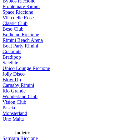
Byblos Riccione
Frontemare Rimini
Space Riccione
Villa delle Rose
Classic Club
Beso Club
Bollicine Riccione
Rimini Beach Arena
Boat Party Rimini
Coconuts
Bradipop
Satellite
Unico Lounge Riccione
Jolly Disco
Blow Up
Carnaby Rimini
Rio Grande
Wonderland Club
Vision Club
Pascià
Monsterland
Uno Malta
Indietro
Samsara Riccione