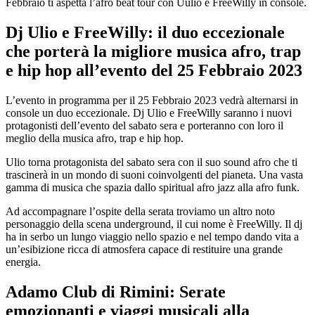
Febbraio ti aspetta l’afro beat tour con Uulio e FreeWilly in console.
Dj Ulio e FreeWilly: il duo eccezionale
che porterà la migliore musica afro, trap
e hip hop all’evento del 25 Febbraio 2023
L’evento in programma per il 25 Febbraio 2023 vedrà alternarsi in
console un duo eccezionale. Dj Ulio e FreeWilly saranno i nuovi
protagonisti dell’evento del sabato sera e porteranno con loro il
meglio della musica afro, trap e hip hop.
Ulio torna protagonista del sabato sera con il suo sound afro che ti
trascinerà in un mondo di suoni coinvolgenti del pianeta. Una vasta
gamma di musica che spazia dallo spiritual afro jazz alla afro funk.
Ad accompagnare l’ospite della serata troviamo un altro noto
personaggio della scena underground, il cui nome è FreeWilly. Il dj
ha in serbo un lungo viaggio nello spazio e nel tempo dando vita a
un’esibizione ricca di atmosfera capace di restituire una grande
energia.
Adamo Club di Rimini: Serate
emozionanti e viaggi musicali alla