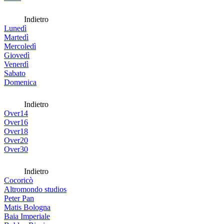
Indietro
Lunedì
Martedì
Mercoledì
Giovedì
Venerdì
Sabato
Domenica
Indietro
Over14
Over16
Over18
Over20
Over30
Indietro
Cocoricò
Altromondo studios
Peter Pan
Matis Bologna
Baia Imperiale