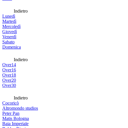
Indietro
Lunedì
Martedì
Mercoledì
Giovedì
Venerdì
Sabato
Domenica
Indietro
Over14
Over16
Over18
Over20
Over30
Indietro
Cocoricò
Altromondo studios
Peter Pan
Matis Bologna
Baia Imperiale