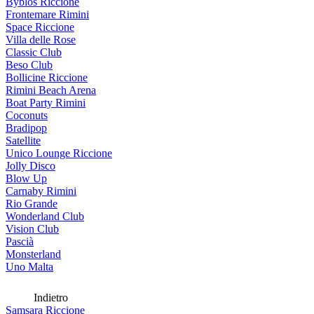
Byblos Riccione
Frontemare Rimini
Space Riccione
Villa delle Rose
Classic Club
Beso Club
Bollicine Riccione
Rimini Beach Arena
Boat Party Rimini
Coconuts
Bradipop
Satellite
Unico Lounge Riccione
Jolly Disco
Blow Up
Carnaby Rimini
Rio Grande
Wonderland Club
Vision Club
Pascià
Monsterland
Uno Malta
Indietro
Samsara Riccione