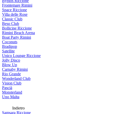
Byblos Riccione
Frontemare Rimini
Space Riccione
Villa delle Rose
Classic Club
Beso Club
Bollicine Riccione
Rimini Beach Arena
Boat Party Rimini
Coconuts
Bradipop
Satellite
Unico Lounge Riccione
Jolly Disco
Blow Up
Carnaby Rimini
Rio Grande
Wonderland Club
Vision Club
Pascià
Monsterland
Uno Malta
Indietro
Samsara Riccione