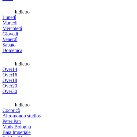
Indietro
Lunedì
Martedì
Mercoledì
Giovedì
Venerdì
Sabato
Domenica
Indietro
Over14
Over16
Over18
Over20
Over30
Indietro
Cocoricò
Altromondo studios
Peter Pan
Matis Bologna
Baia Imperiale