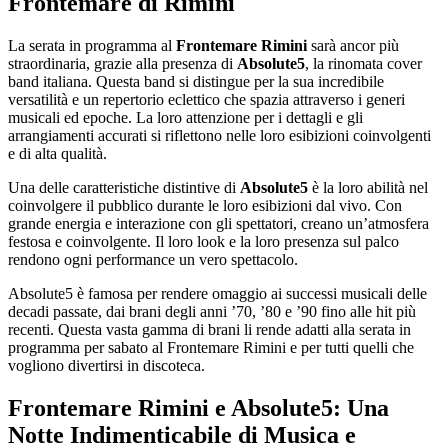
Frontemare di Rimini
La serata in programma al
Frontemare Rimini
sarà ancor più
straordinaria, grazie alla presenza di
Absolute5
, la rinomata cover
band italiana. Questa band si distingue per la sua incredibile
versatilità e un repertorio eclettico che spazia attraverso i generi
musicali ed epoche. La loro attenzione per i dettagli e gli
arrangiamenti accurati si riflettono nelle loro esibizioni coinvolgenti
e di alta qualità.
Una delle caratteristiche distintive di
Absolute5
è la loro abilità nel
coinvolgere il pubblico durante le loro esibizioni dal vivo. Con
grande energia e interazione con gli spettatori, creano un’atmosfera
festosa e coinvolgente. Il loro look e la loro presenza sul palco
rendono ogni performance un vero spettacolo.
Absolute5 è famosa per rendere omaggio ai successi musicali delle
decadi passate, dai brani degli anni ’70, ’80 e ’90 fino alle hit più
recenti. Questa vasta gamma di brani li rende adatti alla serata in
programma per sabato al Frontemare Rimini e per tutti quelli che
vogliono divertirsi in discoteca.
Frontemare Rimini e Absolute5: Una
Notte Indimenticabile di Musica e