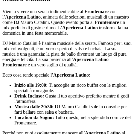
Vieni a vivere una serata indimenticabile al
Frontemare
con
l’
Apericena Latino
, animata dalle selezioni musicali di un maestro
come DJ Mauro Catalini. Questo evento porta al
Frontemare
un
mix perfetto di gusto e ritmo. L’
Apericena Latino
trasforma la tua
domenica in una festa memorabile.
DJ Mauro Catalini è l’anima musicale della serata. Famoso per i suoi
mix coinvolgenti, è un vero esperto di salsa e bachata. La sua
musica è una garanzia: la pista da ballo diventerà un luogo di pura
energia e felicità. La sua presenza all’
Apericena Latino
Frontemare
è un vero sigillo di qualità.
Ecco cosa rende speciale l’
Apericena Latino
:
Inizio alle 19:00:
Ti accoglie un ricco buffet con le migliori
specialità romagnole.
Drink Incluso:
Gusta il tuo aperitivo preferito mentre ti godi
l’atmosfera.
Musica dalle 20:30:
DJ Mauro Catalini sale in consolle per
farti ballare con salsa e bachata.
Location da Sogno:
Tutto questo, nella splendida cornice del
Frontemare.
Perché non puoi assolutamente mancare all’
Apericena Latino
al