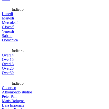
Indietro
Lunedì
Martedì
Mercoledì
Giovedì
Venerdì
Sabato
Domenica
Indietro
Over14
Over16
Over18
Over20
Over30
Indietro
Cocoricò
Altromondo studios
Peter Pan
Matis Bologna
Baia Imperiale