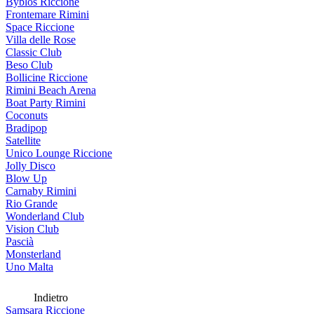
Byblos Riccione
Frontemare Rimini
Space Riccione
Villa delle Rose
Classic Club
Beso Club
Bollicine Riccione
Rimini Beach Arena
Boat Party Rimini
Coconuts
Bradipop
Satellite
Unico Lounge Riccione
Jolly Disco
Blow Up
Carnaby Rimini
Rio Grande
Wonderland Club
Vision Club
Pascià
Monsterland
Uno Malta
Indietro
Samsara Riccione