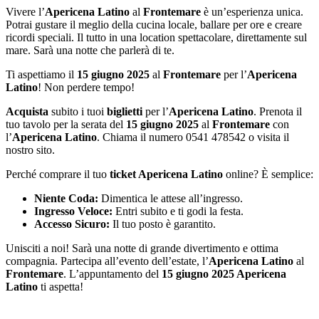
Vivere l’
Apericena Latino
al
Frontemare
è un’esperienza unica.
Potrai gustare il meglio della cucina locale, ballare per ore e creare
ricordi speciali. Il tutto in una location spettacolare, direttamente sul
mare. Sarà una notte che parlerà di te.
Ti aspettiamo il
15 giugno 2025
al
Frontemare
per l’
Apericena
Latino
! Non perdere tempo!
Acquista
subito i tuoi
biglietti
per l’
Apericena Latino
. Prenota il
tuo tavolo per la serata del
15 giugno 2025
al
Frontemare
con
l’
Apericena Latino
. Chiama il numero 0541 478542 o visita il
nostro sito.
Perché comprare il tuo
ticket Apericena Latino
online? È semplice:
Niente Coda:
Dimentica le attese all’ingresso.
Ingresso Veloce:
Entri subito e ti godi la festa.
Accesso Sicuro:
Il tuo posto è garantito.
Unisciti a noi! Sarà una notte di grande divertimento e ottima
compagnia. Partecipa all’evento dell’estate, l’
Apericena Latino
al
Frontemare
. L’appuntamento del
15 giugno 2025 Apericena
Latino
ti aspetta!