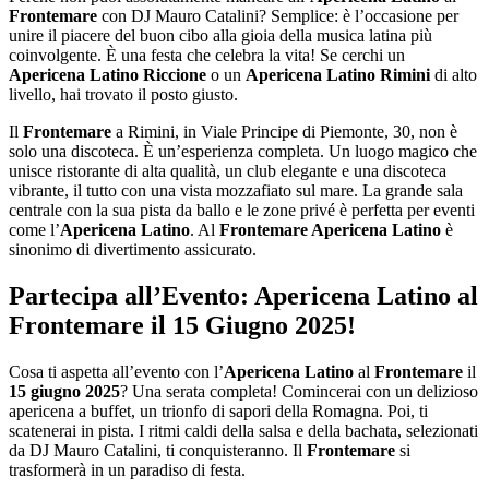
Frontemare
con DJ Mauro Catalini? Semplice: è l’occasione per
unire il piacere del buon cibo alla gioia della musica latina più
coinvolgente. È una festa che celebra la vita! Se cerchi un
Apericena Latino Riccione
o un
Apericena Latino Rimini
di alto
livello, hai trovato il posto giusto.
Il
Frontemare
a Rimini, in Viale Principe di Piemonte, 30, non è
solo una discoteca. È un’esperienza completa. Un luogo magico che
unisce ristorante di alta qualità, un club elegante e una discoteca
vibrante, il tutto con una vista mozzafiato sul mare. La grande sala
centrale con la sua pista da ballo e le zone privé è perfetta per eventi
come l’
Apericena Latino
. Al
Frontemare Apericena Latino
è
sinonimo di divertimento assicurato.
Partecipa all’Evento: Apericena Latino al
Frontemare il 15 Giugno 2025!
Cosa ti aspetta all’evento con l’
Apericena Latino
al
Frontemare
il
15 giugno 2025
? Una serata completa! Comincerai con un delizioso
apericena a buffet, un trionfo di sapori della Romagna. Poi, ti
scatenerai in pista. I ritmi caldi della salsa e della bachata, selezionati
da DJ Mauro Catalini, ti conquisteranno. Il
Frontemare
si
trasformerà in un paradiso di festa.