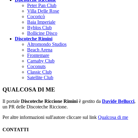
Peter Pan Club
Villa Delle Rose
Cocoricò
Baia Imperiale
Byblos Club
Bollicine Disco
Discoteche Rimini
Altromondo Studios
Beach Arena
Frontemare
Carnaby Club
Coconuts
Classic Club
Satellite Club
QUALCOSA DI ME
Il portale
Discoteche Riccione Rimini
è gestito da
Davide Bellucci
,
un PR delle Discoteche Riccione.
Per altre informazioni sull'autore cliccare sul link
Qualcosa di me
CONTATTI