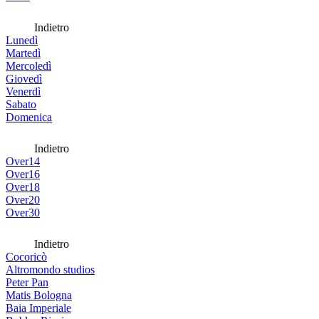
Indietro
Lunedì
Martedì
Mercoledì
Giovedì
Venerdì
Sabato
Domenica
Indietro
Over14
Over16
Over18
Over20
Over30
Indietro
Cocoricò
Altromondo studios
Peter Pan
Matis Bologna
Baia Imperiale