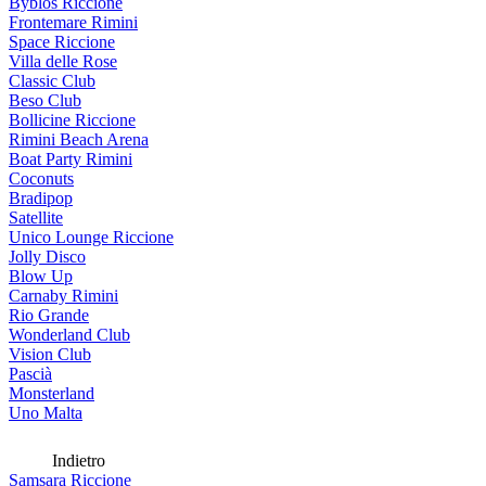
Byblos Riccione
Frontemare Rimini
Space Riccione
Villa delle Rose
Classic Club
Beso Club
Bollicine Riccione
Rimini Beach Arena
Boat Party Rimini
Coconuts
Bradipop
Satellite
Unico Lounge Riccione
Jolly Disco
Blow Up
Carnaby Rimini
Rio Grande
Wonderland Club
Vision Club
Pascià
Monsterland
Uno Malta
Indietro
Samsara Riccione