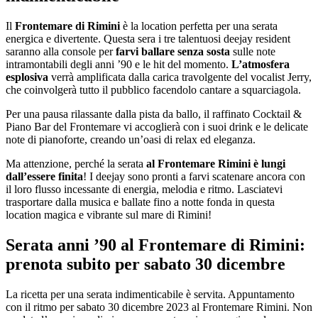
Il
Frontemare di Rimini
è la location perfetta per una serata
energica e divertente. Questa sera i tre talentuosi deejay resident
saranno alla console per
farvi ballare senza sosta
sulle note
intramontabili degli anni ’90 e le hit del momento.
L’atmosfera
esplosiva
verrà amplificata dalla carica travolgente del vocalist Jerry,
che coinvolgerà tutto il pubblico facendolo cantare a squarciagola.
Per una pausa rilassante dalla pista da ballo, il raffinato Cocktail &
Piano Bar del Frontemare vi accoglierà con i suoi drink e le delicate
note di pianoforte, creando un’oasi di relax ed eleganza.
Ma attenzione, perché la serata
al Frontemare Rimini è lungi
dall’essere finita
! I deejay sono pronti a farvi scatenare ancora con
il loro flusso incessante di energia, melodia e ritmo. Lasciatevi
trasportare dalla musica e ballate fino a notte fonda in questa
location magica e vibrante sul mare di Rimini!
Serata anni ’90 al Frontemare di Rimini:
prenota subito per sabato 30 dicembre
La ricetta per una serata indimenticabile è servita. Appuntamento
con il ritmo per sabato 30 dicembre 2023 al Frontemare Rimini. Non