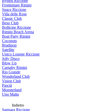
Byblos Riccione
Frontemare Rimini
Space Riccione
Villa delle Rose
Classic Club
Beso Club
Bollicine Riccione
Rimini Beach Arena
Boat Party Rimini
Coconuts
Bradipop
Satellite
Unico Lounge Riccione
Jolly Disco
Blow Up
Carnaby Rimini
Rio Grande
Wonderland Club
Vision Club
Pascià
Monsterland
Uno Malta
Indietro
Samsara Riccione