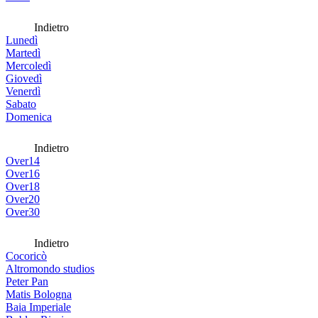
Indietro
Lunedì
Martedì
Mercoledì
Giovedì
Venerdì
Sabato
Domenica
Indietro
Over14
Over16
Over18
Over20
Over30
Indietro
Cocoricò
Altromondo studios
Peter Pan
Matis Bologna
Baia Imperiale