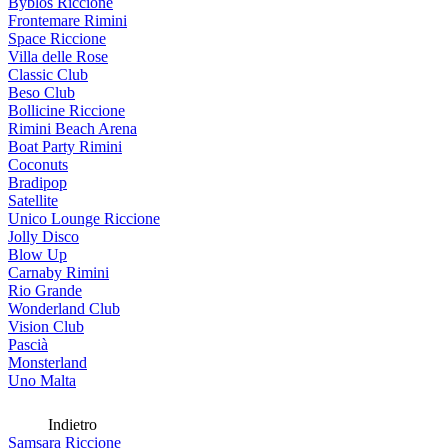
Byblos Riccione
Frontemare Rimini
Space Riccione
Villa delle Rose
Classic Club
Beso Club
Bollicine Riccione
Rimini Beach Arena
Boat Party Rimini
Coconuts
Bradipop
Satellite
Unico Lounge Riccione
Jolly Disco
Blow Up
Carnaby Rimini
Rio Grande
Wonderland Club
Vision Club
Pascià
Monsterland
Uno Malta
Indietro
Samsara Riccione