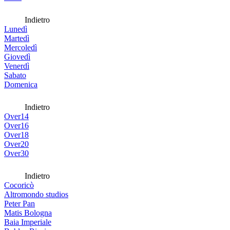
Indietro
Lunedì
Martedì
Mercoledì
Giovedì
Venerdì
Sabato
Domenica
Indietro
Over14
Over16
Over18
Over20
Over30
Indietro
Cocoricò
Altromondo studios
Peter Pan
Matis Bologna
Baia Imperiale