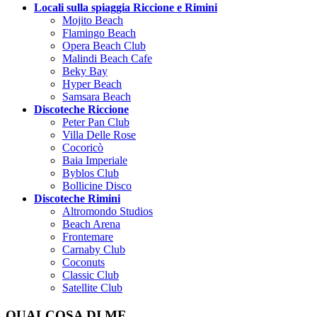
Locali sulla spiaggia Riccione e Rimini
Mojito Beach
Flamingo Beach
Opera Beach Club
Malindi Beach Cafe
Beky Bay
Hyper Beach
Samsara Beach
Discoteche Riccione
Peter Pan Club
Villa Delle Rose
Cocoricò
Baia Imperiale
Byblos Club
Bollicine Disco
Discoteche Rimini
Altromondo Studios
Beach Arena
Frontemare
Carnaby Club
Coconuts
Classic Club
Satellite Club
QUALCOSA DI ME