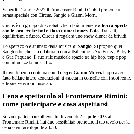
Venerdì 21 aprile 2023 il Frontemare Rimini Club ti propone una
serata speciale con Circus, Sangio e Gianni Morri.
Circus è un gruppo di acrobati che ti farà rimanere
a bocca aperta
con le loro evoluzioni e i loro numeri mozzafiato
. Tra salti,
equilibrismi e fuoco, Circus ti regalerà uno show dinner da brividi.
Lo spettacolo è animato dalla musica di
Sangio
. Si proprio quel
Sangio che che ha collaborato con artisti come J-Ax, Fedez, Baby K
e Gue Pequeno. Il suo stile musicale spazia tra hip hop, trap e pop,
con influenze latine e afro.
Il divertimento continua con il deejay
Gianni Morri.
Dopo aver
fatto ballare intere generazioni, ti aspetta in consolle con i suoi remix
e le sue selezioni musicali.
Cena e spettacolo al Frontemare Rimini:
come partecipare e cosa aspettarsi
Se vuoi partecipare all’evento di venerdì 21 aprile 2023 al
Frontemare Rimini, hai due possibilità: prenotare il tuo tavolo per la
cena o entrare dopo le 23:30.