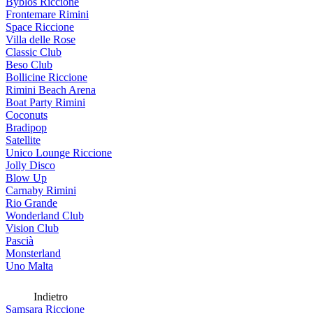
Byblos Riccione
Frontemare Rimini
Space Riccione
Villa delle Rose
Classic Club
Beso Club
Bollicine Riccione
Rimini Beach Arena
Boat Party Rimini
Coconuts
Bradipop
Satellite
Unico Lounge Riccione
Jolly Disco
Blow Up
Carnaby Rimini
Rio Grande
Wonderland Club
Vision Club
Pascià
Monsterland
Uno Malta
Indietro
Samsara Riccione