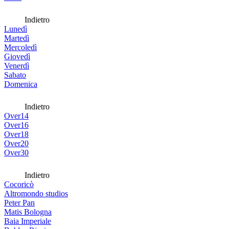
Indietro
Lunedì
Martedì
Mercoledì
Giovedì
Venerdì
Sabato
Domenica
Indietro
Over14
Over16
Over18
Over20
Over30
Indietro
Cocoricò
Altromondo studios
Peter Pan
Matis Bologna
Baia Imperiale