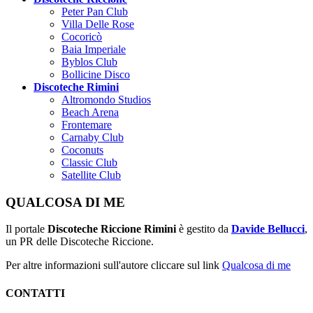
Peter Pan Club
Villa Delle Rose
Cocoricò
Baia Imperiale
Byblos Club
Bollicine Disco
Discoteche Rimini
Altromondo Studios
Beach Arena
Frontemare
Carnaby Club
Coconuts
Classic Club
Satellite Club
QUALCOSA DI ME
Il portale
Discoteche Riccione Rimini
è gestito da
Davide Bellucci
,
un PR delle Discoteche Riccione.
Per altre informazioni sull'autore cliccare sul link
Qualcosa di me
CONTATTI