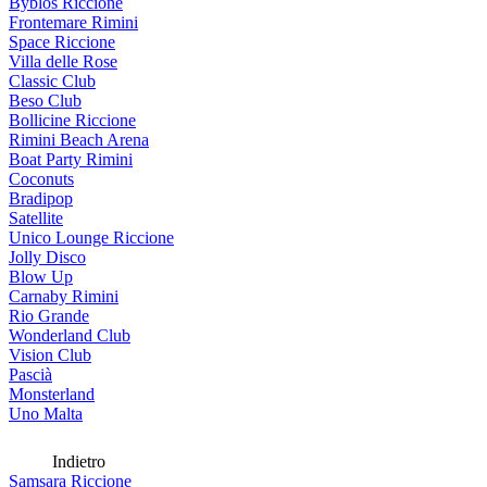
Byblos Riccione
Frontemare Rimini
Space Riccione
Villa delle Rose
Classic Club
Beso Club
Bollicine Riccione
Rimini Beach Arena
Boat Party Rimini
Coconuts
Bradipop
Satellite
Unico Lounge Riccione
Jolly Disco
Blow Up
Carnaby Rimini
Rio Grande
Wonderland Club
Vision Club
Pascià
Monsterland
Uno Malta
Indietro
Samsara Riccione