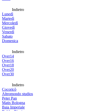
Indietro
Lunedì
Martedì
Mercoledì
Giovedì
Venerdì
Sabato
Domenica
Indietro
Over14
Over16
Over18
Over20
Over30
Indietro
Cocoricò
Altromondo studios
Peter Pan
Matis Bologna
Baia Imperiale