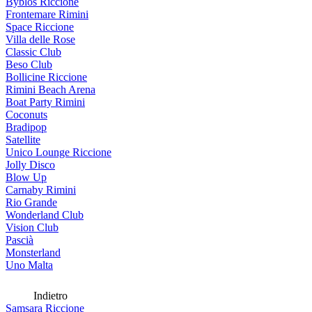
Byblos Riccione
Frontemare Rimini
Space Riccione
Villa delle Rose
Classic Club
Beso Club
Bollicine Riccione
Rimini Beach Arena
Boat Party Rimini
Coconuts
Bradipop
Satellite
Unico Lounge Riccione
Jolly Disco
Blow Up
Carnaby Rimini
Rio Grande
Wonderland Club
Vision Club
Pascià
Monsterland
Uno Malta
Indietro
Samsara Riccione