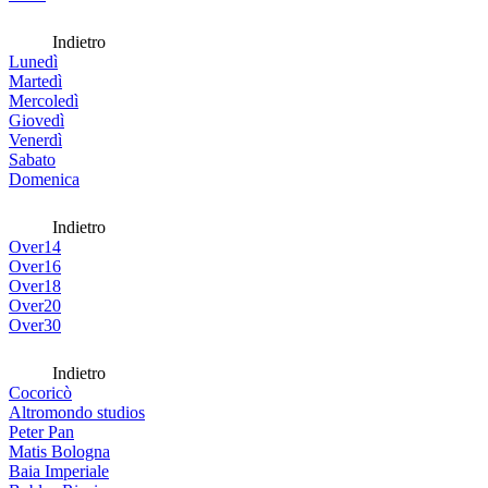
Indietro
Lunedì
Martedì
Mercoledì
Giovedì
Venerdì
Sabato
Domenica
Indietro
Over14
Over16
Over18
Over20
Over30
Indietro
Cocoricò
Altromondo studios
Peter Pan
Matis Bologna
Baia Imperiale