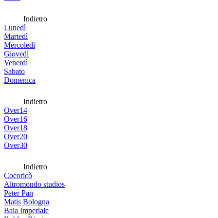
Indietro
Lunedì
Martedì
Mercoledì
Giovedì
Venerdì
Sabato
Domenica
Indietro
Over14
Over16
Over18
Over20
Over30
Indietro
Cocoricò
Altromondo studios
Peter Pan
Matis Bologna
Baia Imperiale