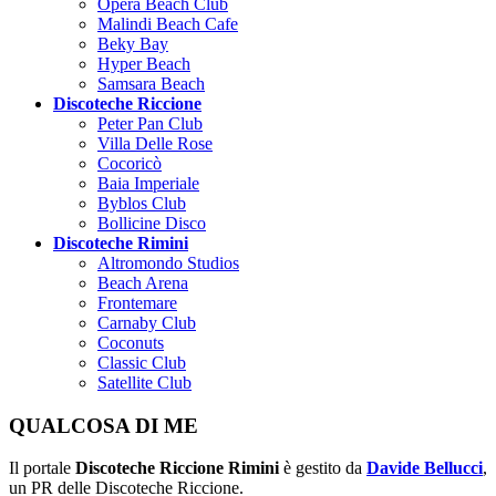
Opera Beach Club
Malindi Beach Cafe
Beky Bay
Hyper Beach
Samsara Beach
Discoteche Riccione
Peter Pan Club
Villa Delle Rose
Cocoricò
Baia Imperiale
Byblos Club
Bollicine Disco
Discoteche Rimini
Altromondo Studios
Beach Arena
Frontemare
Carnaby Club
Coconuts
Classic Club
Satellite Club
QUALCOSA DI ME
Il portale
Discoteche Riccione Rimini
è gestito da
Davide Bellucci
,
un PR delle Discoteche Riccione.