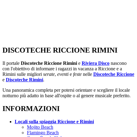
DISCOTECHE RICCIONE RIMINI
Il portale
Discoteche Riccione Rimini
e
Riviera Disco
nascono
con l'obiettivo di informare i ragazzi in vacanza a Riccione e a
Rimini sulle migliori
serate
,
eventi
e
feste
nelle
Discoteche Riccione
e
Discoteche Rimini
.
Una panoramica completa per potersi orientare e scegliere il locale
notturno più adatto in base all'ospite o al genere musicale preferito.
INFORMAZIONI
Locali sulla spiaggia Riccione e Rimini
Mojito Beach
Flamingo Beach