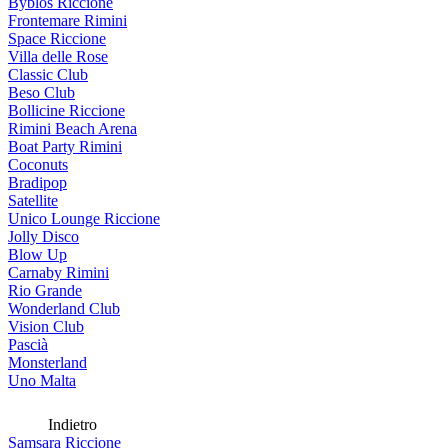
Byblos Riccione
Frontemare Rimini
Space Riccione
Villa delle Rose
Classic Club
Beso Club
Bollicine Riccione
Rimini Beach Arena
Boat Party Rimini
Coconuts
Bradipop
Satellite
Unico Lounge Riccione
Jolly Disco
Blow Up
Carnaby Rimini
Rio Grande
Wonderland Club
Vision Club
Pascià
Monsterland
Uno Malta
Indietro
Samsara Riccione