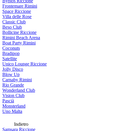
Byblos Riccione
Frontemare Rimini
Space Riccione
Villa delle Rose
Classic Club
Beso Club
Bollicine Riccione
Rimini Beach Arena
Boat Party Rimini
Coconuts
Bradipop
Satellite
Unico Lounge Riccione
Jolly Disco
Blow Up
Carnaby Rimini
Rio Grande
Wonderland Club
Vision Club
Pascià
Monsterland
Uno Malta
Indietro
Samsara Riccione