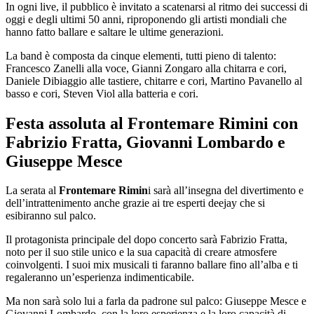
In ogni live, il pubblico è invitato a scatenarsi al ritmo dei successi di
oggi e degli ultimi 50 anni, riproponendo gli artisti mondiali che
hanno fatto ballare e saltare le ultime generazioni.
La band è composta da cinque elementi, tutti pieno di talento:
Francesco Zanelli alla voce, Gianni Zongaro alla chitarra e cori,
Daniele Dibiaggio alle tastiere, chitarre e cori, Martino Pavanello al
basso e cori, Steven Viol alla batteria e cori.
Festa assoluta al Frontemare Rimini con
Fabrizio Fratta, Giovanni Lombardo e
Giuseppe Mesce
La serata al
Frontemare Rimin
i sarà all’insegna del divertimento e
dell’intrattenimento anche grazie ai tre esperti deejay che si
esibiranno sul palco.
Il protagonista principale del dopo concerto sarà Fabrizio Fratta,
noto per il suo stile unico e la sua capacità di creare atmosfere
coinvolgenti. I suoi mix musicali ti faranno ballare fino all’alba e ti
regaleranno un’esperienza indimenticabile.
Ma non sarà solo lui a farla da padrone sul palco: Giuseppe Mesce e
Giovanni Lombardo, con la loro esperienza e la loro capacità di