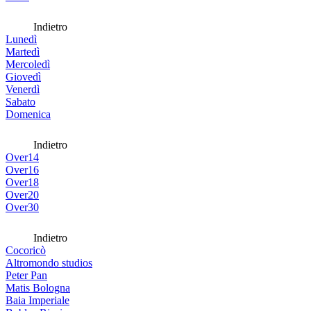
Indietro
Lunedì
Martedì
Mercoledì
Giovedì
Venerdì
Sabato
Domenica
Indietro
Over14
Over16
Over18
Over20
Over30
Indietro
Cocoricò
Altromondo studios
Peter Pan
Matis Bologna
Baia Imperiale