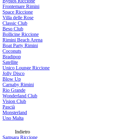
Byblos Riccione
Frontemare Rimini
Space Riccione
Villa delle Rose
Classic Club
Beso Club
Bollicine Riccione
Rimini Beach Arena
Boat Party Rimini
Coconuts
Bradipop
Satellite
Unico Lounge Riccione
Jolly Disco
Blow Up
Carnaby Rimini
Rio Grande
Wonderland Club
Vision Club
Pascià
Monsterland
Uno Malta
Indietro
Samsara Riccione