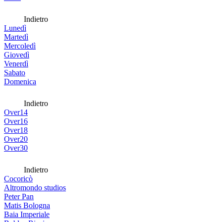
Indietro
Lunedì
Martedì
Mercoledì
Giovedì
Venerdì
Sabato
Domenica
Indietro
Over14
Over16
Over18
Over20
Over30
Indietro
Cocoricò
Altromondo studios
Peter Pan
Matis Bologna
Baia Imperiale