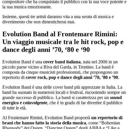
compositore che ha conquistato il pubblico con la sua voce potente e
la sua musica emozionante.
Insieme, questi tre artisti daranno vita a una serata di musica e
divertimento che non dimenticherai mai.
Evolution Band al Frontemare Rimini:
Un viaggio musicale tra le hit rock, pop e
dance degli anni ’70, ‘80 e ‘90
Evolution Band è una
cover band italiana
, nata nel 2006 in un
piccolo paese vicino a Riva del Garda, in Trentino. La band è
composta da cinque musicisti professionisti, che propongono un
repertorio di
cover rock, pop e dance degli anni ’70, ’80 e ’90
.
Evolution Band è una delle cover band più apprezzate in Italia. La
band ha suonato in numerosi locali e festival, riscuotendo sempre un
grande successo di pubblico. La band si caratterizza per un
sound
energico e coinvolgente
, che è in grado di far divertire il pubblico
di tutte le età.
Al Frontemare Rimini, Evolution Band proporrà
un repertorio di
brani che hanno fatto la storia della musica
, come “Bohemian
Rhapsody” dei Queen, “Dancing Queen” degli ABBA e “Like a