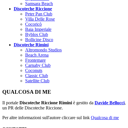
Samsara Beach
Discoteche Riccione
Peter Pan Club
Villa Delle Rose
Cocoricò
Baia Imperiale
Byblos Club
Bollicine Disco
Discoteche Rimini
Altromondo Studios
Beach Arena
Frontemare
Carnaby Club
Coconuts
Classic Club
Satellite Club
QUALCOSA DI ME
Il portale
Discoteche Riccione Rimini
è gestito da
Davide Bellucci
,
un PR delle Discoteche Riccione.
Per altre informazioni sull'autore cliccare sul link
Qualcosa di me