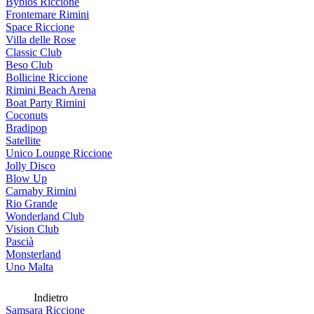
Byblos Riccione
Frontemare Rimini
Space Riccione
Villa delle Rose
Classic Club
Beso Club
Bollicine Riccione
Rimini Beach Arena
Boat Party Rimini
Coconuts
Bradipop
Satellite
Unico Lounge Riccione
Jolly Disco
Blow Up
Carnaby Rimini
Rio Grande
Wonderland Club
Vision Club
Pascià
Monsterland
Uno Malta
Indietro
Samsara Riccione