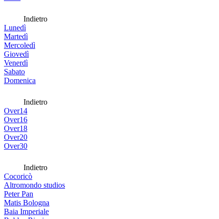
Indietro
Lunedì
Martedì
Mercoledì
Giovedì
Venerdì
Sabato
Domenica
Indietro
Over14
Over16
Over18
Over20
Over30
Indietro
Cocoricò
Altromondo studios
Peter Pan
Matis Bologna
Baia Imperiale