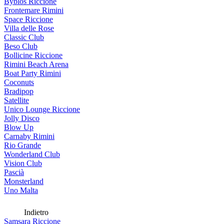
Byblos Riccione
Frontemare Rimini
Space Riccione
Villa delle Rose
Classic Club
Beso Club
Bollicine Riccione
Rimini Beach Arena
Boat Party Rimini
Coconuts
Bradipop
Satellite
Unico Lounge Riccione
Jolly Disco
Blow Up
Carnaby Rimini
Rio Grande
Wonderland Club
Vision Club
Pascià
Monsterland
Uno Malta
Indietro
Samsara Riccione