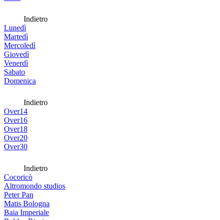
Indietro
Lunedì
Martedì
Mercoledì
Giovedì
Venerdì
Sabato
Domenica
Indietro
Over14
Over16
Over18
Over20
Over30
Indietro
Cocoricò
Altromondo studios
Peter Pan
Matis Bologna
Baia Imperiale