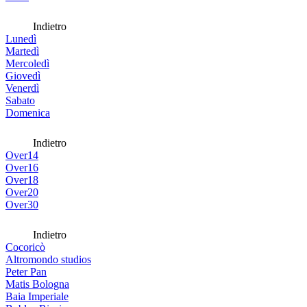
Indietro
Lunedì
Martedì
Mercoledì
Giovedì
Venerdì
Sabato
Domenica
Indietro
Over14
Over16
Over18
Over20
Over30
Indietro
Cocoricò
Altromondo studios
Peter Pan
Matis Bologna
Baia Imperiale