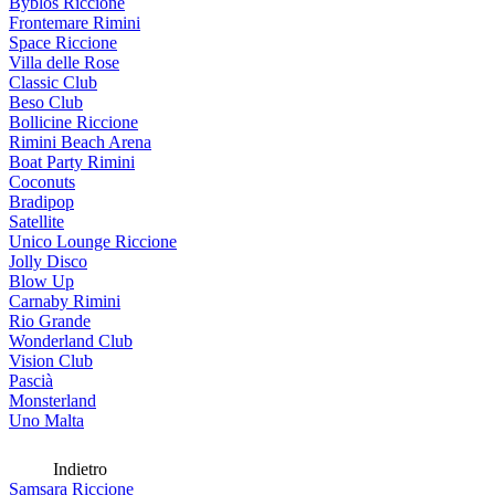
Byblos Riccione
Frontemare Rimini
Space Riccione
Villa delle Rose
Classic Club
Beso Club
Bollicine Riccione
Rimini Beach Arena
Boat Party Rimini
Coconuts
Bradipop
Satellite
Unico Lounge Riccione
Jolly Disco
Blow Up
Carnaby Rimini
Rio Grande
Wonderland Club
Vision Club
Pascià
Monsterland
Uno Malta
Indietro
Samsara Riccione