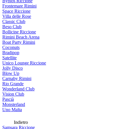
Byblos Riccione
Frontemare Rimini
Space Riccione
Villa delle Rose
Classic Club
Beso Club
Bollicine Riccione
Rimini Beach Arena
Boat Party Rimini
Coconuts
Bradipop
Satellite
Unico Lounge Riccione
Jolly Disco
Blow Up
Carnaby Rimini
Rio Grande
Wonderland Club
Vision Club
Pascià
Monsterland
Uno Malta
Indietro
Samsara Riccione