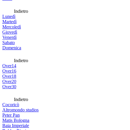
Indietro
Lunedì
Martedì
Mercoledì
Giovedì
Venerdì
Sabato
Domenica
Indietro
Over14
Over16
Over18
Over20
Over30
Indietro
Cocoricò
Altromondo studios
Peter Pan
Matis Bologna
Baia Imperiale