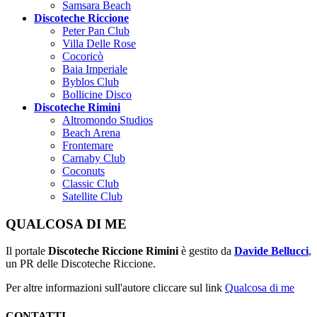
Samsara Beach
Discoteche Riccione
Peter Pan Club
Villa Delle Rose
Cocoricò
Baia Imperiale
Byblos Club
Bollicine Disco
Discoteche Rimini
Altromondo Studios
Beach Arena
Frontemare
Carnaby Club
Coconuts
Classic Club
Satellite Club
QUALCOSA DI ME
Il portale
Discoteche Riccione Rimini
è gestito da
Davide Bellucci
,
un PR delle Discoteche Riccione.
Per altre informazioni sull'autore cliccare sul link
Qualcosa di me
CONTATTI