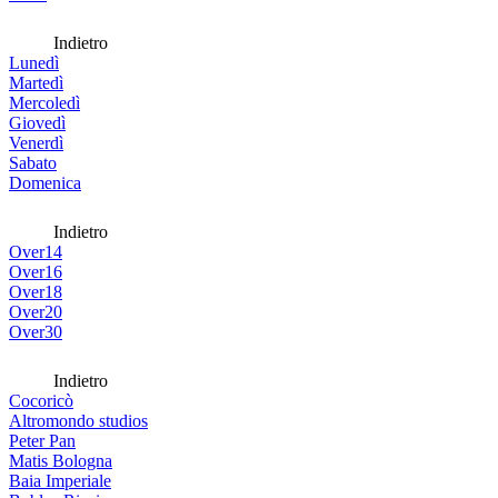
Indietro
Lunedì
Martedì
Mercoledì
Giovedì
Venerdì
Sabato
Domenica
Indietro
Over14
Over16
Over18
Over20
Over30
Indietro
Cocoricò
Altromondo studios
Peter Pan
Matis Bologna
Baia Imperiale