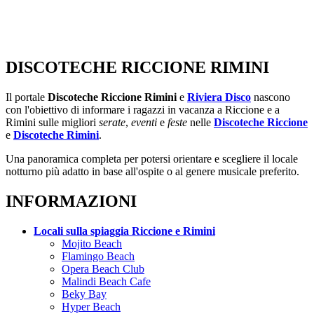
DISCOTECHE RICCIONE RIMINI
Il portale
Discoteche Riccione Rimini
e
Riviera Disco
nascono
con l'obiettivo di informare i ragazzi in vacanza a Riccione e a
Rimini sulle migliori
serate
,
eventi
e
feste
nelle
Discoteche Riccione
e
Discoteche Rimini
.
Una panoramica completa per potersi orientare e scegliere il locale
notturno più adatto in base all'ospite o al genere musicale preferito.
INFORMAZIONI
Locali sulla spiaggia Riccione e Rimini
Mojito Beach
Flamingo Beach
Opera Beach Club
Malindi Beach Cafe
Beky Bay
Hyper Beach