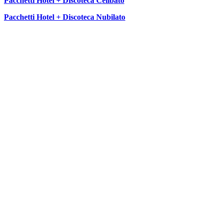
Pacchetti Hotel + Discoteca Celibato
Pacchetti Hotel + Discoteca Nubilato
SEGUICI SU: