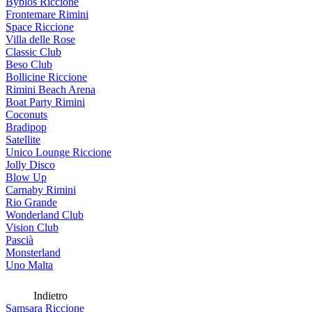
Byblos Riccione
Frontemare Rimini
Space Riccione
Villa delle Rose
Classic Club
Beso Club
Bollicine Riccione
Rimini Beach Arena
Boat Party Rimini
Coconuts
Bradipop
Satellite
Unico Lounge Riccione
Jolly Disco
Blow Up
Carnaby Rimini
Rio Grande
Wonderland Club
Vision Club
Pascià
Monsterland
Uno Malta
Indietro
Samsara Riccione