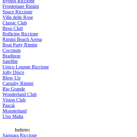
Byblos Riccione
Frontemare Rimini
Space Riccione
Villa delle Rose
Classic Club
Beso Club
Bollicine Riccione
Rimini Beach Arena
Boat Party Rimini
Coconuts
Bradipop
Satellite
Unico Lounge Riccione
Jolly Disco
Blow Up
Carnaby Rimini
Rio Grande
Wonderland Club
Vision Club
Pascià
Monsterland
Uno Malta
Indietro
Samsara Riccione