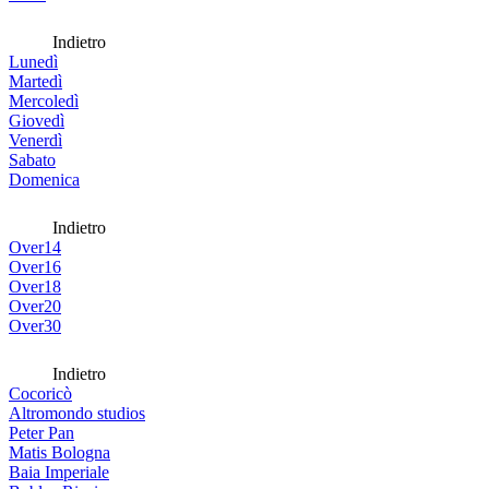
Indietro
Lunedì
Martedì
Mercoledì
Giovedì
Venerdì
Sabato
Domenica
Indietro
Over14
Over16
Over18
Over20
Over30
Indietro
Cocoricò
Altromondo studios
Peter Pan
Matis Bologna
Baia Imperiale