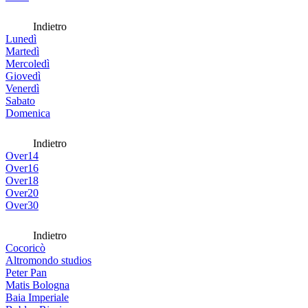
Indietro
Lunedì
Martedì
Mercoledì
Giovedì
Venerdì
Sabato
Domenica
Indietro
Over14
Over16
Over18
Over20
Over30
Indietro
Cocoricò
Altromondo studios
Peter Pan
Matis Bologna
Baia Imperiale