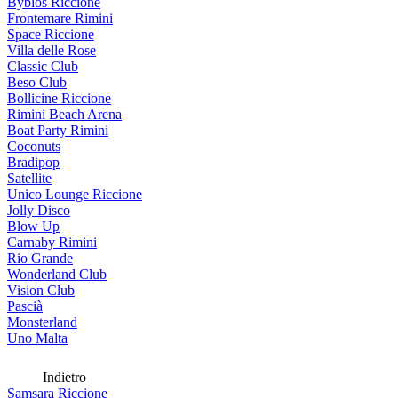
Byblos Riccione
Frontemare Rimini
Space Riccione
Villa delle Rose
Classic Club
Beso Club
Bollicine Riccione
Rimini Beach Arena
Boat Party Rimini
Coconuts
Bradipop
Satellite
Unico Lounge Riccione
Jolly Disco
Blow Up
Carnaby Rimini
Rio Grande
Wonderland Club
Vision Club
Pascià
Monsterland
Uno Malta
Indietro
Samsara Riccione