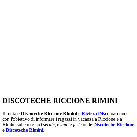
SEGUICI SU:
DISCOTECHE RICCIONE RIMINI
Il portale
Discoteche Riccione Rimini
e
Riviera Disco
nascono
con l'obiettivo di informare i ragazzi in vacanza a Riccione e a
Rimini sulle migliori
serate
,
eventi
e
feste
nelle
Discoteche Riccione
e
Discoteche Rimini
.