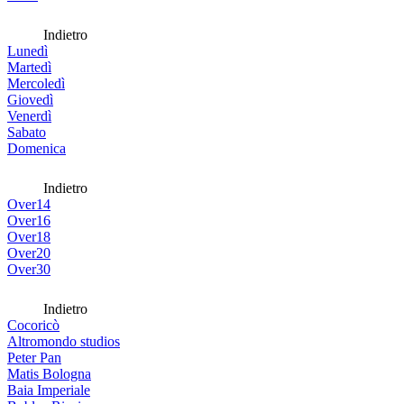
Indietro
Lunedì
Martedì
Mercoledì
Giovedì
Venerdì
Sabato
Domenica
Indietro
Over14
Over16
Over18
Over20
Over30
Indietro
Cocoricò
Altromondo studios
Peter Pan
Matis Bologna
Baia Imperiale