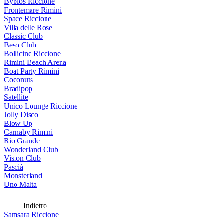
Byblos Riccione
Frontemare Rimini
Space Riccione
Villa delle Rose
Classic Club
Beso Club
Bollicine Riccione
Rimini Beach Arena
Boat Party Rimini
Coconuts
Bradipop
Satellite
Unico Lounge Riccione
Jolly Disco
Blow Up
Carnaby Rimini
Rio Grande
Wonderland Club
Vision Club
Pascià
Monsterland
Uno Malta
Indietro
Samsara Riccione