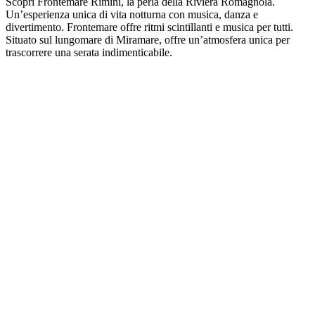
Scopri Frontemare Rimini, la perla della Riviera Romagnola.
Un’esperienza unica di vita notturna con musica, danza e
divertimento. Frontemare offre ritmi scintillanti e musica per tutti.
Situato sul lungomare di Miramare, offre un’atmosfera unica per
trascorrere una serata indimenticabile.