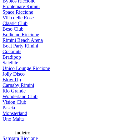
Byblos Riccione
Frontemare Rimini
Space Riccione
Villa delle Rose
Classic Club
Beso Club
Bollicine Riccione
Rimini Beach Arena
Boat Party Rimini
Coconuts
Bradipop
Satellite
Unico Lounge Riccione
Jolly Disco
Blow Up
Carnaby Rimini
Rio Grande
Wonderland Club
Vision Club
Pascià
Monsterland
Uno Malta
Indietro
Samsara Riccione