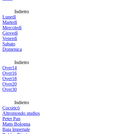
Indietro
Lunedì
Martedì
Mercoledì
Giovedì
Venerdì
Sabato
Domenica
Indietro
Over14
Over16
Over18
Over20
Over30
Indietro
Cocoricò
Altromondo studios
Peter Pan
Matis Bologna
Baia Imperiale