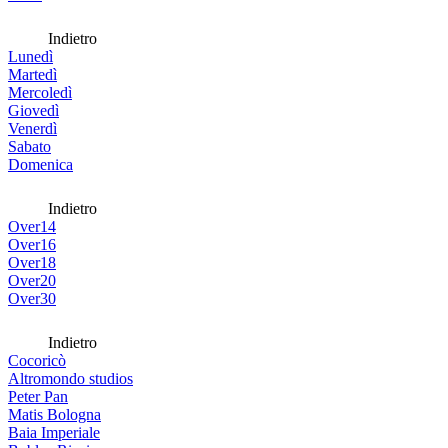
Indietro
Lunedì
Martedì
Mercoledì
Giovedì
Venerdì
Sabato
Domenica
Indietro
Over14
Over16
Over18
Over20
Over30
Indietro
Cocoricò
Altromondo studios
Peter Pan
Matis Bologna
Baia Imperiale