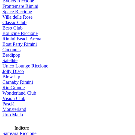
Byblos Riccione
Frontemare Rimini
Space Riccione
Villa delle Rose
Classic Club
Beso Club
Bollicine Riccione
Rimini Beach Arena
Boat Party Rimini
Coconuts
Bradipop
Satellite
Unico Lounge Riccione
Jolly Disco
Blow Up
Carnaby Rimini
Rio Grande
Wonderland Club
Vision Club
Pascià
Monsterland
Uno Malta
Indietro
Samsara Riccione