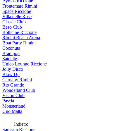
Byblos Riccione
Frontemare Rimini
Space Riccione
Villa delle Rose
Classic Club
Beso Club
Bollicine Riccione
Rimini Beach Arena
Boat Party Rimini
Coconuts
Bradipop
Satellite
Unico Lounge Riccione
Jolly Disco
Blow Up
Carnaby Rimini
Rio Grande
Wonderland Club
Vision Club
Pascià
Monsterland
Uno Malta
Indietro
Samsara Riccione