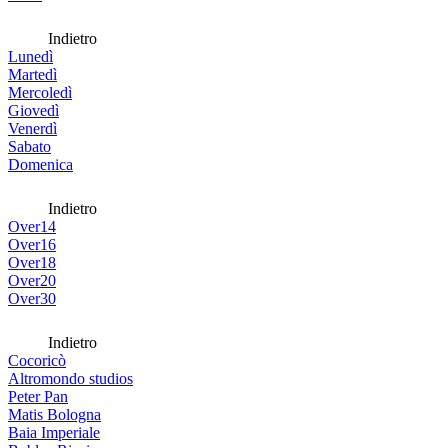
Indietro
Lunedì
Martedì
Mercoledì
Giovedì
Venerdì
Sabato
Domenica
Indietro
Over14
Over16
Over18
Over20
Over30
Indietro
Cocoricò
Altromondo studios
Peter Pan
Matis Bologna
Baia Imperiale