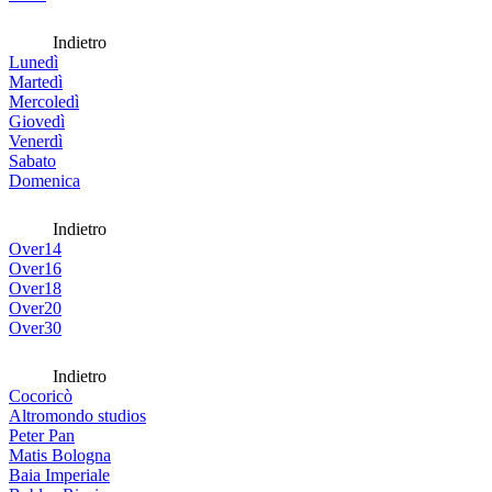
Indietro
Lunedì
Martedì
Mercoledì
Giovedì
Venerdì
Sabato
Domenica
Indietro
Over14
Over16
Over18
Over20
Over30
Indietro
Cocoricò
Altromondo studios
Peter Pan
Matis Bologna
Baia Imperiale