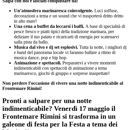
Salpa con noi e lasciati conquistare da:
Un’atmosfera marinaresca coinvolgente.
Luci soffuse,
decorazioni a tema e un sound che vi trasporterà dritto dritto
in alto mare!
Una cena a buffet da leccarsi i baffi.
A base di specialità di
pesce fresco e piatti tipici della tradizione marinara, per
deliziare il tuo palato e ricaricarti di energia per scatenarvi
sulla pista da ballo.
Musica dal vivo e dj set esplosivi.
Tutta la notte, i migliori dj
e band del panorama locale vi faranno ballare a ritmo di
musica dance, pop e hip hop.
Animazione e spettacoli.
Preparatevi a vivere momenti
indimenticabili con spettacoli di animazione a tema
marinaresco, giochi di gruppo e sorprese inaspettate!
Non perdere l’occasione di vivere una notte indimenticabile al
Frontemare Rimini!
Pronti a salpare per una notte
indimenticabile? Venerdì 17 maggio il
Frontemare Rimini si trasforma in un
galeone di festa per la Festa a tema dei