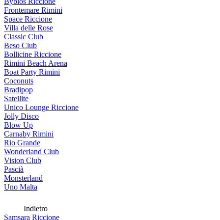
Byblos Riccione
Frontemare Rimini
Space Riccione
Villa delle Rose
Classic Club
Beso Club
Bollicine Riccione
Rimini Beach Arena
Boat Party Rimini
Coconuts
Bradipop
Satellite
Unico Lounge Riccione
Jolly Disco
Blow Up
Carnaby Rimini
Rio Grande
Wonderland Club
Vision Club
Pascià
Monsterland
Uno Malta
Indietro
Samsara Riccione