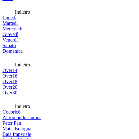
Indietro
Lunedì
Martedì
Mercoledì
Giovedì
Venerdì
Sabato
Domenica
Indietro
Over14
Over16
Over18
Over20
Over30
Indietro
Cocoricò
Altromondo studios
Peter Pan
Matis Bologna
Baia Imperiale