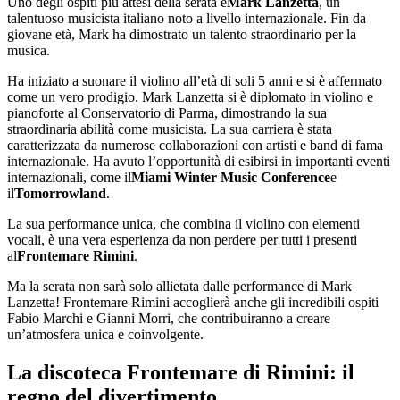
Uno degli ospiti più attesi della serata è
Mark Lanzetta
, un
talentuoso musicista italiano noto a livello internazionale. Fin da
giovane età, Mark ha dimostrato un talento straordinario per la
musica.
Ha iniziato a suonare il violino all’età di soli 5 anni e si è affermato
come un vero prodigio. Mark Lanzetta si è diplomato in violino e
pianoforte al Conservatorio di Parma, dimostrando la sua
straordinaria abilità come musicista. La sua carriera è stata
caratterizzata da numerose collaborazioni con artisti e band di fama
internazionale. Ha avuto l’opportunità di esibirsi in importanti eventi
internazionali, come il
Miami Winter Music Conference
e
il
Tomorrowland
.
La sua performance unica, che combina il violino con elementi
vocali, è una vera esperienza da non perdere per tutti i presenti
al
Frontemare Rimini
.
Ma la serata non sarà solo allietata dalle performance di Mark
Lanzetta! Frontemare Rimini accoglierà anche gli incredibili ospiti
Fabio Marchi e Gianni Morri, che contribuiranno a creare
un’atmosfera unica e coinvolgente.
La discoteca Frontemare di Rimini: il
regno del divertimento