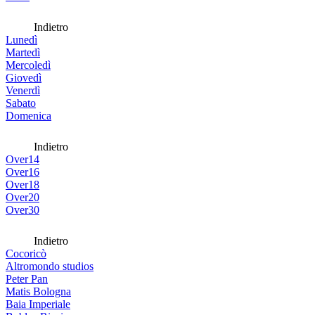
Indietro
Lunedì
Martedì
Mercoledì
Giovedì
Venerdì
Sabato
Domenica
Indietro
Over14
Over16
Over18
Over20
Over30
Indietro
Cocoricò
Altromondo studios
Peter Pan
Matis Bologna
Baia Imperiale