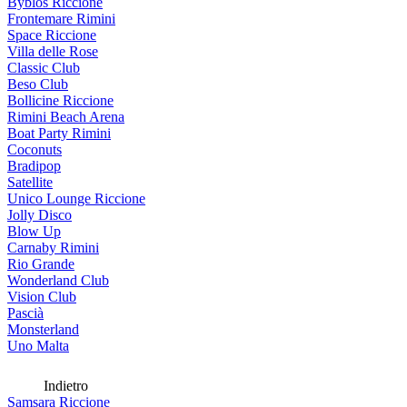
Byblos Riccione
Frontemare Rimini
Space Riccione
Villa delle Rose
Classic Club
Beso Club
Bollicine Riccione
Rimini Beach Arena
Boat Party Rimini
Coconuts
Bradipop
Satellite
Unico Lounge Riccione
Jolly Disco
Blow Up
Carnaby Rimini
Rio Grande
Wonderland Club
Vision Club
Pascià
Monsterland
Uno Malta
Indietro
Samsara Riccione