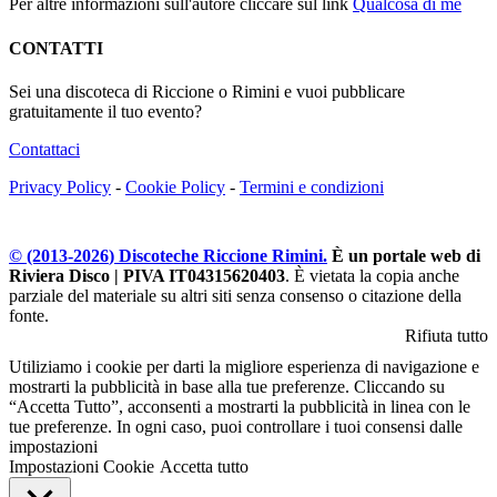
Per altre informazioni sull'autore cliccare sul link
Qualcosa di me
CONTATTI
Sei una discoteca di Riccione o Rimini e vuoi pubblicare
gratuitamente il tuo evento?
Contattaci
Privacy Policy
-
Cookie Policy
-
Termini e condizioni
© (2013-
2026
) Discoteche Riccione Rimini.
È un portale web di
Riviera Disco | PIVA IT04315620403
. È vietata la copia anche
parziale del materiale su altri siti senza consenso o citazione della
fonte.
Rifiuta tutto
Utiliziamo i cookie per darti la migliore esperienza di navigazione e
mostrarti la pubblicità in base alla tue preferenze. Cliccando su
“Accetta Tutto”, acconsenti a mostrarti la pubblicità in linea con le
tue preferenze. In ogni caso, puoi controllare i tuoi consensi dalle
impostazioni
Impostazioni Cookie
Accetta tutto