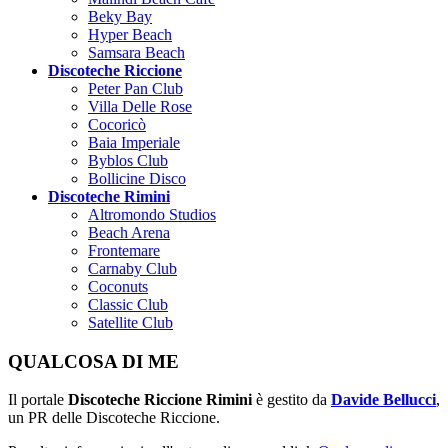
Beky Bay
Hyper Beach
Samsara Beach
Discoteche Riccione
Peter Pan Club
Villa Delle Rose
Cocoricò
Baia Imperiale
Byblos Club
Bollicine Disco
Discoteche Rimini
Altromondo Studios
Beach Arena
Frontemare
Carnaby Club
Coconuts
Classic Club
Satellite Club
QUALCOSA DI ME
Il portale
Discoteche Riccione Rimini
è gestito da
Davide Bellucci
,
un PR delle Discoteche Riccione.