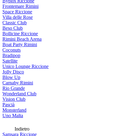
Byblos Riccione
Frontemare Rimini
Space Riccione
Villa delle Rose
Classic Club
Beso Club
Bollicine Riccione
Rimini Beach Arena
Boat Party Rimini
Coconuts
Bradipop
Satellite
Unico Lounge Riccione
Jolly Disco
Blow Up
Carnaby Rimini
Rio Grande
Wonderland Club
Vision Club
Pascià
Monsterland
Uno Malta
Indietro
Samsara Riccione