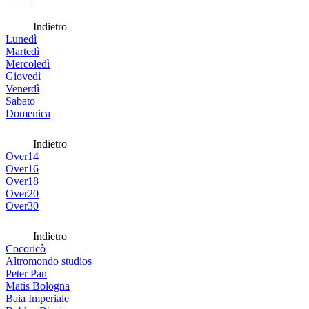
Indietro
Lunedì
Martedì
Mercoledì
Giovedì
Venerdì
Sabato
Domenica
Indietro
Over14
Over16
Over18
Over20
Over30
Indietro
Cocoricò
Altromondo studios
Peter Pan
Matis Bologna
Baia Imperiale