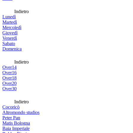
Indietro
Lunedì
Martedì
Mercoledì
Giovedì
Venerdì
Sabato
Domenica
Indietro
Over14
Over16
Over18
Over20
Over30
Indietro
Cocoricò
Altromondo studios
Peter Pan
Matis Bologna
Baia Imperiale