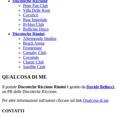
Discoteche Riccione
Peter Pan Club
Villa Delle Rose
Cocoricò
Baia Imperiale
Byblos Club
Bollicine Disco
Discoteche Rimini
Altromondo Studios
Beach Arena
Frontemare
Carnaby Club
Coconuts
Classic Club
Satellite Club
QUALCOSA DI ME
Il portale
Discoteche Riccione Rimini
è gestito da
Davide Bellucci
,
un PR delle Discoteche Riccione.
Per altre informazioni sull'autore cliccare sul link
Qualcosa di me
CONTATTI