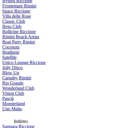
Byblos Riccione
Frontemare Rimini
Space Riccione
Villa delle Rose
Classic Club
Beso Club
Bollicine Riccione
Rimini Beach Arena
Boat Party Rimini
Coconuts
Bradipop
Satellite
Unico Lounge Riccione
Jolly Disco
Blow Up
Carnaby Rimini
Rio Grande
Wonderland Club
Vision Club
Pascià
Monsterland
Uno Malta
Indietro
Samsara Riccione