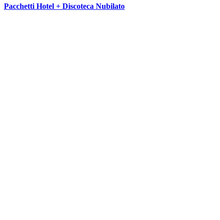
Pacchetti Hotel + Discoteca Nubilato
SEGUICI SU: