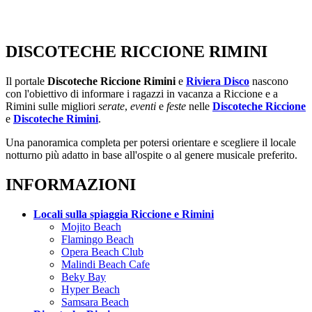
DISCOTECHE RICCIONE RIMINI
Il portale
Discoteche Riccione Rimini
e
Riviera Disco
nascono
con l'obiettivo di informare i ragazzi in vacanza a Riccione e a
Rimini sulle migliori
serate
,
eventi
e
feste
nelle
Discoteche Riccione
e
Discoteche Rimini
.
Una panoramica completa per potersi orientare e scegliere il locale
notturno più adatto in base all'ospite o al genere musicale preferito.
INFORMAZIONI
Locali sulla spiaggia Riccione e Rimini
Mojito Beach
Flamingo Beach
Opera Beach Club
Malindi Beach Cafe
Beky Bay
Hyper Beach
Samsara Beach