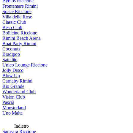
Byblos Riccione
Frontemare Rimini
Space Riccione
Villa delle Rose
Classic Club
Beso Club
Bollicine Riccione
Rimini Beach Arena
Boat Party Rimini
Coconuts
Bradipop
Satellite
Unico Lounge Riccione
Jolly Disco
Blow Up
Carnaby Rimini
Rio Grande
Wonderland Club
Vision Club
Pascià
Monsterland
Uno Malta
Indietro
Samsara Riccione