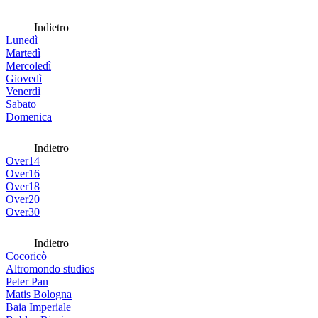
Indietro
Lunedì
Martedì
Mercoledì
Giovedì
Venerdì
Sabato
Domenica
Indietro
Over14
Over16
Over18
Over20
Over30
Indietro
Cocoricò
Altromondo studios
Peter Pan
Matis Bologna
Baia Imperiale