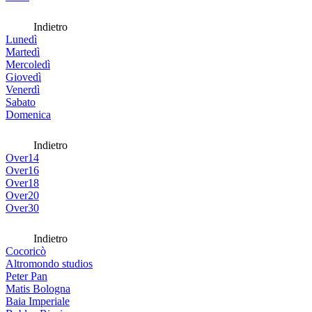
Indietro
Lunedì
Martedì
Mercoledì
Giovedì
Venerdì
Sabato
Domenica
Indietro
Over14
Over16
Over18
Over20
Over30
Indietro
Cocoricò
Altromondo studios
Peter Pan
Matis Bologna
Baia Imperiale