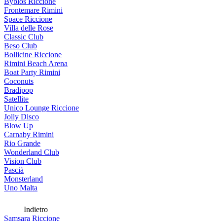
Byblos Riccione
Frontemare Rimini
Space Riccione
Villa delle Rose
Classic Club
Beso Club
Bollicine Riccione
Rimini Beach Arena
Boat Party Rimini
Coconuts
Bradipop
Satellite
Unico Lounge Riccione
Jolly Disco
Blow Up
Carnaby Rimini
Rio Grande
Wonderland Club
Vision Club
Pascià
Monsterland
Uno Malta
Indietro
Samsara Riccione