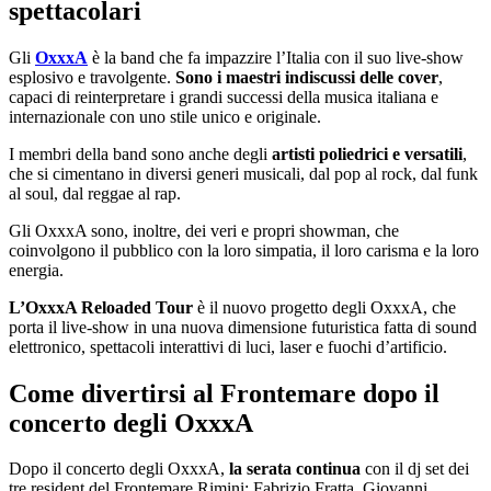
spettacolari
Gli
OxxxA
è la band che fa impazzire l’Italia con il suo live-show
esplosivo e travolgente.
Sono i maestri indiscussi delle cover
,
capaci di reinterpretare i grandi successi della musica italiana e
internazionale con uno stile unico e originale.
I membri della band sono anche degli
artisti poliedrici e versatili
,
che si cimentano in diversi generi musicali, dal pop al rock, dal funk
al soul, dal reggae al rap.
Gli OxxxA sono, inoltre, dei veri e propri showman, che
coinvolgono il pubblico con la loro simpatia, il loro carisma e la loro
energia.
L’OxxxA Reloaded Tour
è il nuovo progetto degli OxxxA, che
porta il live-show in una nuova dimensione futuristica fatta di sound
elettronico, spettacoli interattivi di luci, laser e fuochi d’artificio.
Come divertirsi al Frontemare dopo il
concerto degli OxxxA
Dopo il concerto degli OxxxA,
la serata continua
con il dj set dei
tre resident del Frontemare Rimini: Fabrizio Fratta, Giovanni