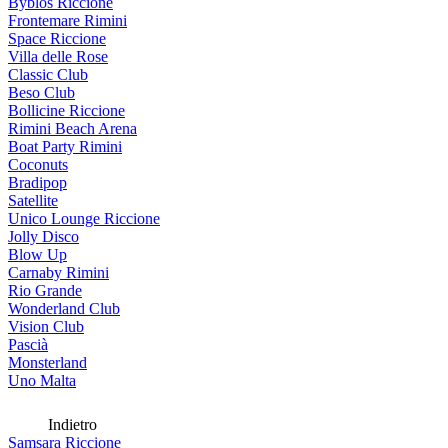
Byblos Riccione
Frontemare Rimini
Space Riccione
Villa delle Rose
Classic Club
Beso Club
Bollicine Riccione
Rimini Beach Arena
Boat Party Rimini
Coconuts
Bradipop
Satellite
Unico Lounge Riccione
Jolly Disco
Blow Up
Carnaby Rimini
Rio Grande
Wonderland Club
Vision Club
Pascià
Monsterland
Uno Malta
Indietro
Samsara Riccione