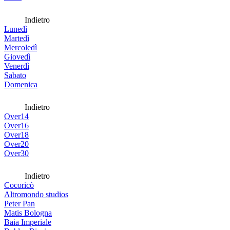
Indietro
Lunedì
Martedì
Mercoledì
Giovedì
Venerdì
Sabato
Domenica
Indietro
Over14
Over16
Over18
Over20
Over30
Indietro
Cocoricò
Altromondo studios
Peter Pan
Matis Bologna
Baia Imperiale