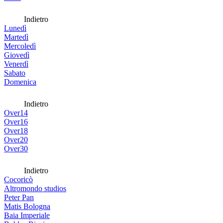
Indietro
Lunedì
Martedì
Mercoledì
Giovedì
Venerdì
Sabato
Domenica
Indietro
Over14
Over16
Over18
Over20
Over30
Indietro
Cocoricò
Altromondo studios
Peter Pan
Matis Bologna
Baia Imperiale