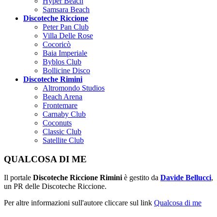
Hyper Beach
Samsara Beach
Discoteche Riccione
Peter Pan Club
Villa Delle Rose
Cocoricò
Baia Imperiale
Byblos Club
Bollicine Disco
Discoteche Rimini
Altromondo Studios
Beach Arena
Frontemare
Carnaby Club
Coconuts
Classic Club
Satellite Club
QUALCOSA DI ME
Il portale
Discoteche Riccione Rimini
è gestito da
Davide Bellucci
,
un PR delle Discoteche Riccione.
Per altre informazioni sull'autore cliccare sul link
Qualcosa di me