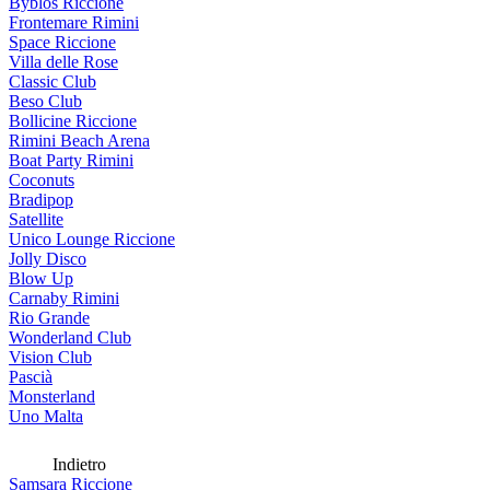
Byblos Riccione
Frontemare Rimini
Space Riccione
Villa delle Rose
Classic Club
Beso Club
Bollicine Riccione
Rimini Beach Arena
Boat Party Rimini
Coconuts
Bradipop
Satellite
Unico Lounge Riccione
Jolly Disco
Blow Up
Carnaby Rimini
Rio Grande
Wonderland Club
Vision Club
Pascià
Monsterland
Uno Malta
Indietro
Samsara Riccione