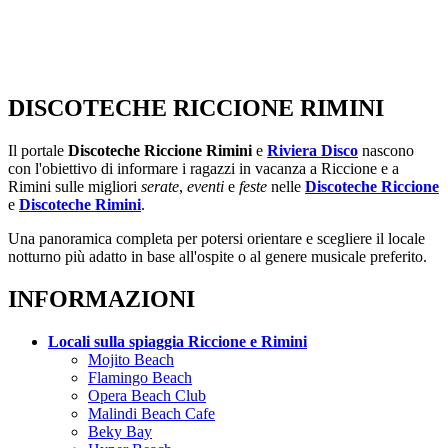
DISCOTECHE RICCIONE RIMINI
Il portale
Discoteche Riccione Rimini
e
Riviera Disco
nascono
con l'obiettivo di informare i ragazzi in vacanza a Riccione e a
Rimini sulle migliori
serate
,
eventi
e
feste
nelle
Discoteche Riccione
e
Discoteche Rimini
.
Una panoramica completa per potersi orientare e scegliere il locale
notturno più adatto in base all'ospite o al genere musicale preferito.
INFORMAZIONI
Locali sulla spiaggia Riccione e Rimini
Mojito Beach
Flamingo Beach
Opera Beach Club
Malindi Beach Cafe
Beky Bay