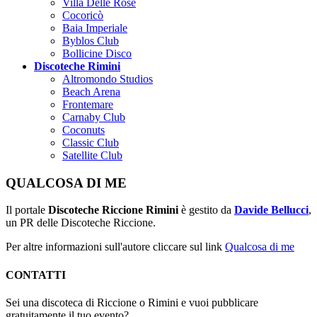
Villa Delle Rose
Cocoricò
Baia Imperiale
Byblos Club
Bollicine Disco
Discoteche Rimini
Altromondo Studios
Beach Arena
Frontemare
Carnaby Club
Coconuts
Classic Club
Satellite Club
QUALCOSA DI ME
Il portale
Discoteche Riccione Rimini
è gestito da
Davide Bellucci
,
un PR delle Discoteche Riccione.
Per altre informazioni sull'autore cliccare sul link
Qualcosa di me
CONTATTI
Sei una discoteca di Riccione o Rimini e vuoi pubblicare
gratuitamente il tuo evento?