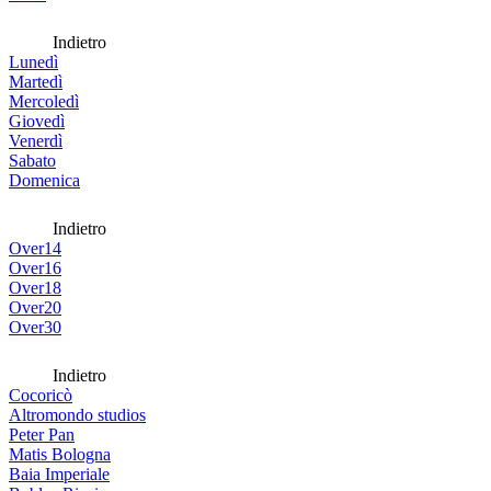
Indietro
Lunedì
Martedì
Mercoledì
Giovedì
Venerdì
Sabato
Domenica
Indietro
Over14
Over16
Over18
Over20
Over30
Indietro
Cocoricò
Altromondo studios
Peter Pan
Matis Bologna
Baia Imperiale