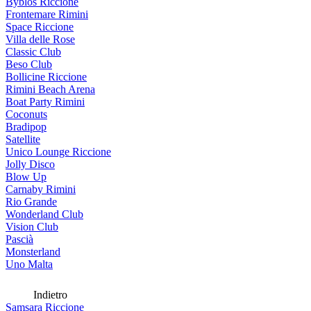
Byblos Riccione
Frontemare Rimini
Space Riccione
Villa delle Rose
Classic Club
Beso Club
Bollicine Riccione
Rimini Beach Arena
Boat Party Rimini
Coconuts
Bradipop
Satellite
Unico Lounge Riccione
Jolly Disco
Blow Up
Carnaby Rimini
Rio Grande
Wonderland Club
Vision Club
Pascià
Monsterland
Uno Malta
Indietro
Samsara Riccione