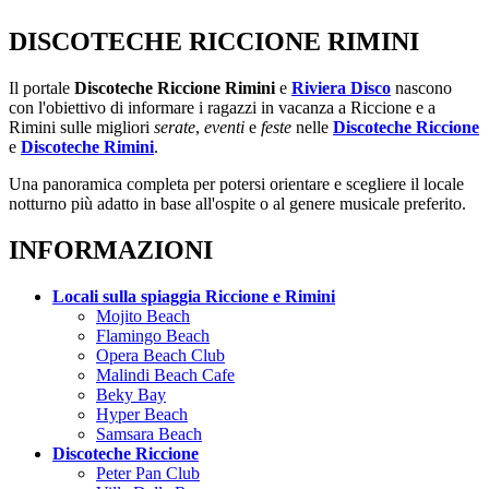
DISCOTECHE RICCIONE RIMINI
Il portale
Discoteche Riccione Rimini
e
Riviera Disco
nascono
con l'obiettivo di informare i ragazzi in vacanza a Riccione e a
Rimini sulle migliori
serate
,
eventi
e
feste
nelle
Discoteche Riccione
e
Discoteche Rimini
.
Una panoramica completa per potersi orientare e scegliere il locale
notturno più adatto in base all'ospite o al genere musicale preferito.
INFORMAZIONI
Locali sulla spiaggia Riccione e Rimini
Mojito Beach
Flamingo Beach
Opera Beach Club
Malindi Beach Cafe
Beky Bay
Hyper Beach
Samsara Beach
Discoteche Riccione
Peter Pan Club