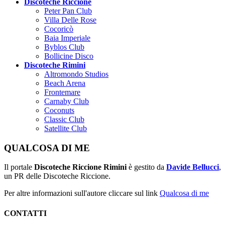
Discoteche Riccione
Peter Pan Club
Villa Delle Rose
Cocoricò
Baia Imperiale
Byblos Club
Bollicine Disco
Discoteche Rimini
Altromondo Studios
Beach Arena
Frontemare
Carnaby Club
Coconuts
Classic Club
Satellite Club
QUALCOSA DI ME
Il portale
Discoteche Riccione Rimini
è gestito da
Davide Bellucci
,
un PR delle Discoteche Riccione.
Per altre informazioni sull'autore cliccare sul link
Qualcosa di me
CONTATTI