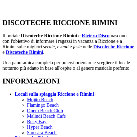
DISCOTECHE RICCIONE RIMINI
Il portale
Discoteche Riccione Rimini
e
Riviera Disco
nascono
con l'obiettivo di informare i ragazzi in vacanza a Riccione e a
Rimini sulle migliori
serate
,
eventi
e
feste
nelle
Discoteche Riccione
e
Discoteche Rimini
.
Una panoramica completa per potersi orientare e scegliere il locale
notturno più adatto in base all'ospite o al genere musicale preferito.
INFORMAZIONI
Locali sulla spiaggia Riccione e Rimini
Mojito Beach
Flamingo Beach
Opera Beach Club
Malindi Beach Cafe
Beky Bay
Hyper Beach
Samsara Beach