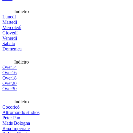
Indietro
Lunedì
Martedì
Mercoledì
Giovedì
Venerdì
Sabato
Domenica
Indietro
Over14
Over16
Over18
Over20
Over30
Indietro
Cocoricò
Altromondo studios
Peter Pan
Matis Bologna
Baia Imperiale