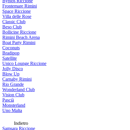
Byblos Riccione
Frontemare Rimini
Space Riccione
Villa delle Rose
Classic Club
Beso Club
Bollicine Riccione
Rimini Beach Arena
Boat Party Rimini
Coconuts
Bradipop
Satellite
Unico Lounge Riccione
Jolly Disco
Blow Up
Carnaby Rimini
Rio Grande
Wonderland Club
Vision Club
Pascià
Monsterland
Uno Malta
Indietro
Samsara Riccione