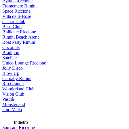
Byblos Riccione
Frontemare Rimini
Space Riccione
Villa delle Rose
Classic Club
Beso Club
Bollicine Riccione
Rimini Beach Arena
Boat Party Rimini
Coconuts
Bradipop
Satellite
Unico Lounge Riccione
Jolly Disco
Blow Up
Carnaby Rimini
Rio Grande
Wonderland Club
Vision Club
Pascià
Monsterland
Uno Malta
Indietro
Samsara Riccione