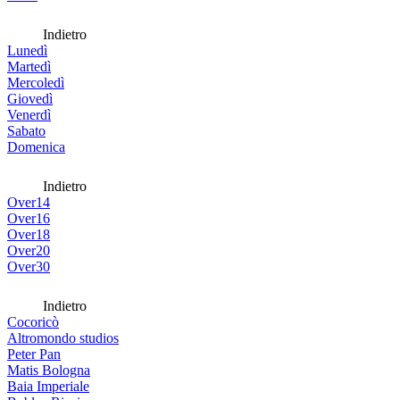
Indietro
Lunedì
Martedì
Mercoledì
Giovedì
Venerdì
Sabato
Domenica
Indietro
Over14
Over16
Over18
Over20
Over30
Indietro
Cocoricò
Altromondo studios
Peter Pan
Matis Bologna
Baia Imperiale