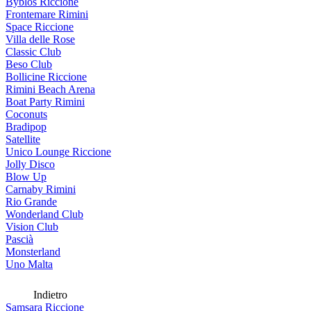
Byblos Riccione
Frontemare Rimini
Space Riccione
Villa delle Rose
Classic Club
Beso Club
Bollicine Riccione
Rimini Beach Arena
Boat Party Rimini
Coconuts
Bradipop
Satellite
Unico Lounge Riccione
Jolly Disco
Blow Up
Carnaby Rimini
Rio Grande
Wonderland Club
Vision Club
Pascià
Monsterland
Uno Malta
Indietro
Samsara Riccione