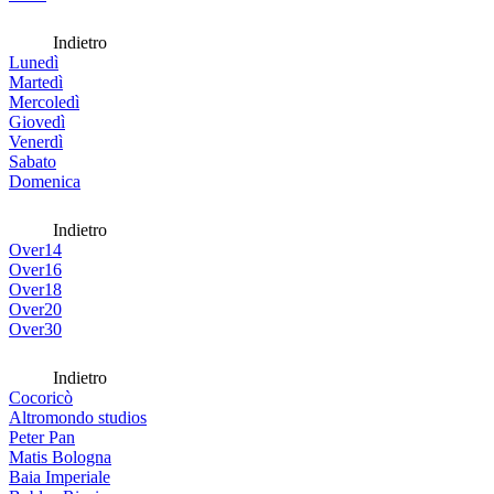
Indietro
Lunedì
Martedì
Mercoledì
Giovedì
Venerdì
Sabato
Domenica
Indietro
Over14
Over16
Over18
Over20
Over30
Indietro
Cocoricò
Altromondo studios
Peter Pan
Matis Bologna
Baia Imperiale