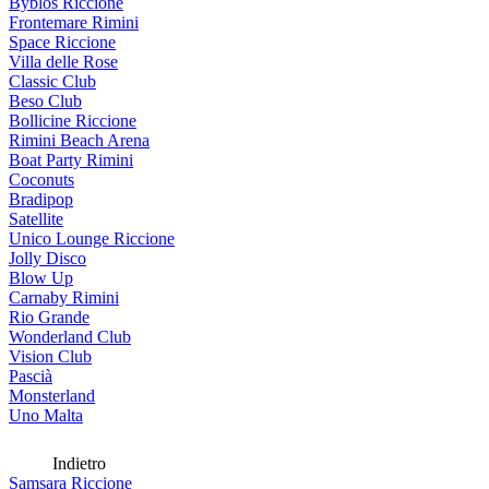
Byblos Riccione
Frontemare Rimini
Space Riccione
Villa delle Rose
Classic Club
Beso Club
Bollicine Riccione
Rimini Beach Arena
Boat Party Rimini
Coconuts
Bradipop
Satellite
Unico Lounge Riccione
Jolly Disco
Blow Up
Carnaby Rimini
Rio Grande
Wonderland Club
Vision Club
Pascià
Monsterland
Uno Malta
Indietro
Samsara Riccione