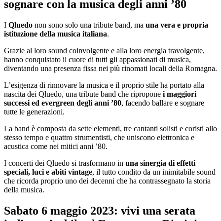
sognare con la musica degli anni ’80
I
Qluedo
non sono solo una tribute band, ma
una vera e propria
istituzione della musica italiana
.
Grazie al loro sound coinvolgente e alla loro energia travolgente,
hanno conquistato il cuore di tutti gli appassionati di musica,
diventando una presenza fissa nei più rinomati locali della Romagna.
L’esigenza di rinnovare la musica e il proprio stile ha portato alla
nascita dei Qluedo, una tribute band che ripropone
i maggiori
successi ed evergreen degli anni ’80
, facendo ballare e sognare
tutte le generazioni.
La band è composta da sette elementi, tre cantanti solisti e coristi allo
stesso tempo e quattro strumentisti, che uniscono elettronica e
acustica come nei mitici anni ’80.
I concerti dei Qluedo si trasformano in
una sinergia di effetti
speciali, luci e abiti vintage
, il tutto condito da un inimitabile sound
che ricorda proprio uno dei decenni che ha contrassegnato la storia
della musica.
Sabato 6 maggio 2023: vivi una serata