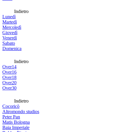
Indietro
Lunedì
Martedì
Mercoledì
Giovedì
Venerdì
Sabato
Domenica
Indietro
Over14
Over16
Over18
Over20
Over30
Indietro
Cocoricò
Altromondo studios
Peter Pan
Matis Bologna
Baia Imperiale