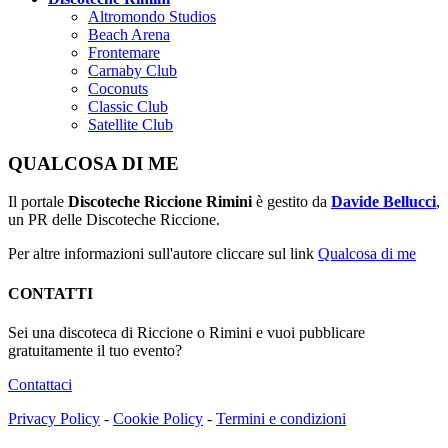
Altromondo Studios
Beach Arena
Frontemare
Carnaby Club
Coconuts
Classic Club
Satellite Club
QUALCOSA DI ME
Il portale
Discoteche Riccione Rimini
è gestito da
Davide Bellucci
,
un PR delle Discoteche Riccione.
Per altre informazioni sull'autore cliccare sul link
Qualcosa di me
CONTATTI
Sei una discoteca di Riccione o Rimini e vuoi pubblicare
gratuitamente il tuo evento?
Contattaci
Privacy Policy
-
Cookie Policy
-
Termini e condizioni