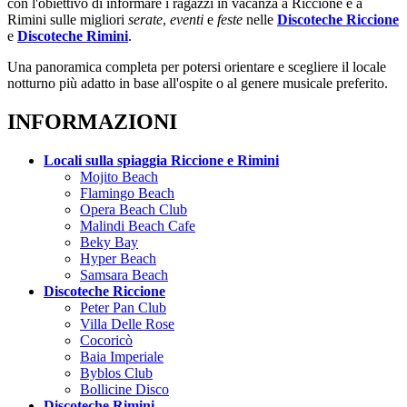
con l'obiettivo di informare i ragazzi in vacanza a Riccione e a
Rimini sulle migliori
serate
,
eventi
e
feste
nelle
Discoteche Riccione
e
Discoteche Rimini
.
Una panoramica completa per potersi orientare e scegliere il locale
notturno più adatto in base all'ospite o al genere musicale preferito.
INFORMAZIONI
Locali sulla spiaggia Riccione e Rimini
Mojito Beach
Flamingo Beach
Opera Beach Club
Malindi Beach Cafe
Beky Bay
Hyper Beach
Samsara Beach
Discoteche Riccione
Peter Pan Club
Villa Delle Rose
Cocoricò
Baia Imperiale
Byblos Club
Bollicine Disco
Discoteche Rimini