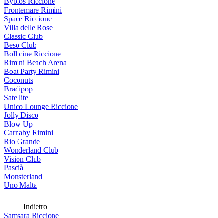
Byblos Riccione
Frontemare Rimini
Space Riccione
Villa delle Rose
Classic Club
Beso Club
Bollicine Riccione
Rimini Beach Arena
Boat Party Rimini
Coconuts
Bradipop
Satellite
Unico Lounge Riccione
Jolly Disco
Blow Up
Carnaby Rimini
Rio Grande
Wonderland Club
Vision Club
Pascià
Monsterland
Uno Malta
Indietro
Samsara Riccione