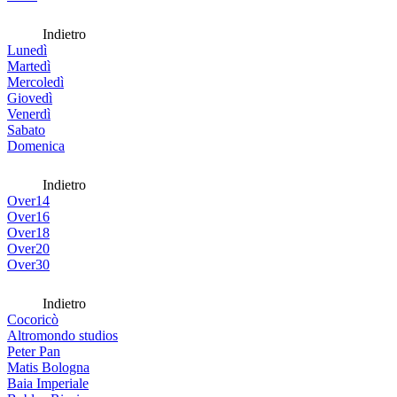
Indietro
Lunedì
Martedì
Mercoledì
Giovedì
Venerdì
Sabato
Domenica
Indietro
Over14
Over16
Over18
Over20
Over30
Indietro
Cocoricò
Altromondo studios
Peter Pan
Matis Bologna
Baia Imperiale