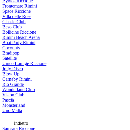
Byblos Riccione
Frontemare Rimini
Space Riccione
Villa delle Rose
Classic Club
Beso Club
Bollicine Riccione
Rimini Beach Arena
Boat Party Rimini
Coconuts
Bradipop
Satellite
Unico Lounge Riccione
Jolly Disco
Blow Up
Carnaby Rimini
Rio Grande
Wonderland Club
Vision Club
Pascià
Monsterland
Uno Malta
Indietro
Samsara Riccione