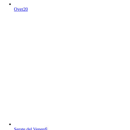
Over20
Serate del Venerdì