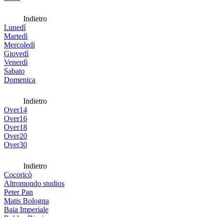
Indietro
Lunedì
Martedì
Mercoledì
Giovedì
Venerdì
Sabato
Domenica
Indietro
Over14
Over16
Over18
Over20
Over30
Indietro
Cocoricò
Altromondo studios
Peter Pan
Matis Bologna
Baia Imperiale