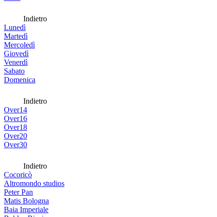
Indietro
Lunedì
Martedì
Mercoledì
Giovedì
Venerdì
Sabato
Domenica
Indietro
Over14
Over16
Over18
Over20
Over30
Indietro
Cocoricò
Altromondo studios
Peter Pan
Matis Bologna
Baia Imperiale