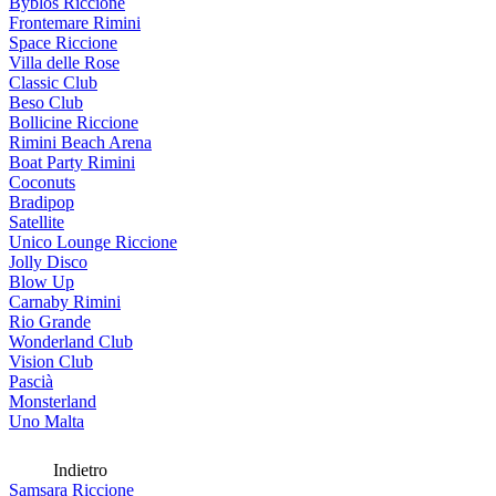
Byblos Riccione
Frontemare Rimini
Space Riccione
Villa delle Rose
Classic Club
Beso Club
Bollicine Riccione
Rimini Beach Arena
Boat Party Rimini
Coconuts
Bradipop
Satellite
Unico Lounge Riccione
Jolly Disco
Blow Up
Carnaby Rimini
Rio Grande
Wonderland Club
Vision Club
Pascià
Monsterland
Uno Malta
Indietro
Samsara Riccione