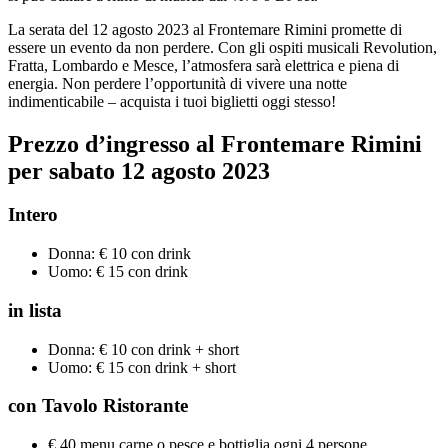
La serata del 12 agosto 2023 al Frontemare Rimini promette di
essere un evento da non perdere. Con gli ospiti musicali Revolution,
Fratta, Lombardo e Mesce, l’atmosfera sarà elettrica e piena di
energia. Non perdere l’opportunità di vivere una notte
indimenticabile – acquista i tuoi biglietti oggi stesso!
Prezzo d’ingresso al Frontemare Rimini
per sabato
12
agosto
2023
Intero
Donna: € 10 con drink
Uomo: € 15 con drink
in lista
Donna: € 10 con drink + short
Uomo: € 15 con drink + short
con Tavolo Ristorante
€ 40 menu carne o pesce e bottiglia ogni 4 persone