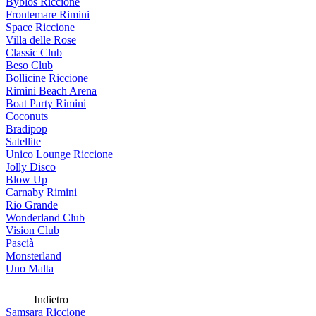
Byblos Riccione
Frontemare Rimini
Space Riccione
Villa delle Rose
Classic Club
Beso Club
Bollicine Riccione
Rimini Beach Arena
Boat Party Rimini
Coconuts
Bradipop
Satellite
Unico Lounge Riccione
Jolly Disco
Blow Up
Carnaby Rimini
Rio Grande
Wonderland Club
Vision Club
Pascià
Monsterland
Uno Malta
Indietro
Samsara Riccione