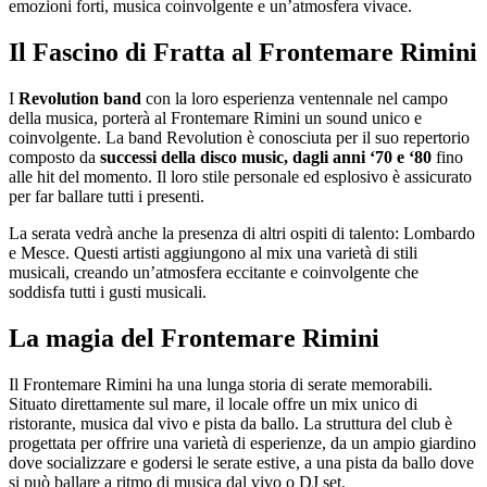
emozioni forti, musica coinvolgente e un’atmosfera vivace.
Il Fascino di Fratta al Frontemare Rimini
I
Revolution band
con la loro esperienza ventennale nel campo
della musica, porterà al Frontemare Rimini un sound unico e
coinvolgente. La band Revolution è conosciuta per il suo repertorio
composto da
successi della disco music, dagli anni ‘70 e ‘80
fino
alle hit del momento. Il loro stile personale ed esplosivo è assicurato
per far ballare tutti i presenti.
La serata vedrà anche la presenza di altri ospiti di talento: Lombardo
e Mesce. Questi artisti aggiungono al mix una varietà di stili
musicali, creando un’atmosfera eccitante e coinvolgente che
soddisfa tutti i gusti musicali.
La magia del Frontemare Rimini
Il Frontemare Rimini ha una lunga storia di serate memorabili.
Situato direttamente sul mare, il locale offre un mix unico di
ristorante, musica dal vivo e pista da ballo. La struttura del club è
progettata per offrire una varietà di esperienze, da un ampio giardino
dove socializzare e godersi le serate estive, a una pista da ballo dove
si può ballare a ritmo di musica dal vivo o DJ set.