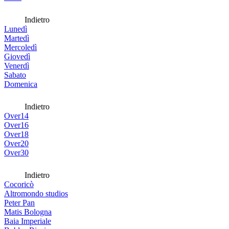
Indietro
Lunedì
Martedì
Mercoledì
Giovedì
Venerdì
Sabato
Domenica
Indietro
Over14
Over16
Over18
Over20
Over30
Indietro
Cocoricò
Altromondo studios
Peter Pan
Matis Bologna
Baia Imperiale