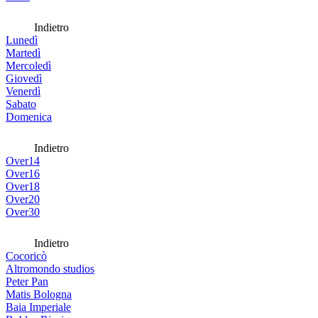
Indietro
Lunedì
Martedì
Mercoledì
Giovedì
Venerdì
Sabato
Domenica
Indietro
Over14
Over16
Over18
Over20
Over30
Indietro
Cocoricò
Altromondo studios
Peter Pan
Matis Bologna
Baia Imperiale