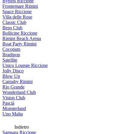
Byblos Riccione
Frontemare Rimini
Space Riccione
Villa delle Rose
Classic Club
Beso Club
Bollicine Riccione
Rimini Beach Arena
Boat Party Rimini
Coconuts
Bradipop
Satellite
Unico Lounge Riccione
Jolly Disco
Blow Up
Carnaby Rimini
Rio Grande
Wonderland Club
Vision Club
Pascià
Monsterland
Uno Malta
Indietro
Samsara Riccione