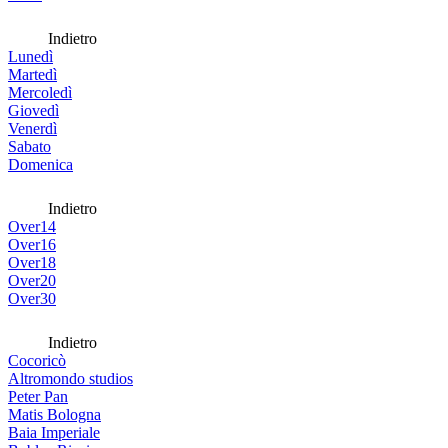
Indietro
Lunedì
Martedì
Mercoledì
Giovedì
Venerdì
Sabato
Domenica
Indietro
Over14
Over16
Over18
Over20
Over30
Indietro
Cocoricò
Altromondo studios
Peter Pan
Matis Bologna
Baia Imperiale