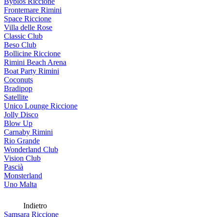
Byblos Riccione
Frontemare Rimini
Space Riccione
Villa delle Rose
Classic Club
Beso Club
Bollicine Riccione
Rimini Beach Arena
Boat Party Rimini
Coconuts
Bradipop
Satellite
Unico Lounge Riccione
Jolly Disco
Blow Up
Carnaby Rimini
Rio Grande
Wonderland Club
Vision Club
Pascià
Monsterland
Uno Malta
Indietro
Samsara Riccione