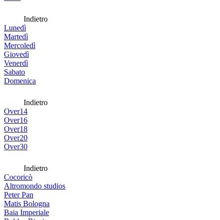
Indietro
Lunedì
Martedì
Mercoledì
Giovedì
Venerdì
Sabato
Domenica
Indietro
Over14
Over16
Over18
Over20
Over30
Indietro
Cocoricò
Altromondo studios
Peter Pan
Matis Bologna
Baia Imperiale