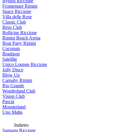
Byblos Riccione
Frontemare Rimini
Space Riccione
Villa delle Rose
Classic Club
Beso Club
Bollicine Riccione
Rimini Beach Arena
Boat Party Rimini
Coconuts
Bradipop
Satellite
Unico Lounge Riccione
Jolly Disco
Blow Up
Carnaby Rimini
Rio Grande
Wonderland Club
Vision Club
Pascià
Monsterland
Uno Malta
Indietro
Samsara Riccione