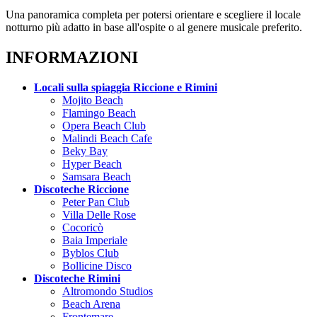
Una panoramica completa per potersi orientare e scegliere il locale
notturno più adatto in base all'ospite o al genere musicale preferito.
INFORMAZIONI
Locali sulla spiaggia Riccione e Rimini
Mojito Beach
Flamingo Beach
Opera Beach Club
Malindi Beach Cafe
Beky Bay
Hyper Beach
Samsara Beach
Discoteche Riccione
Peter Pan Club
Villa Delle Rose
Cocoricò
Baia Imperiale
Byblos Club
Bollicine Disco
Discoteche Rimini
Altromondo Studios
Beach Arena
Frontemare