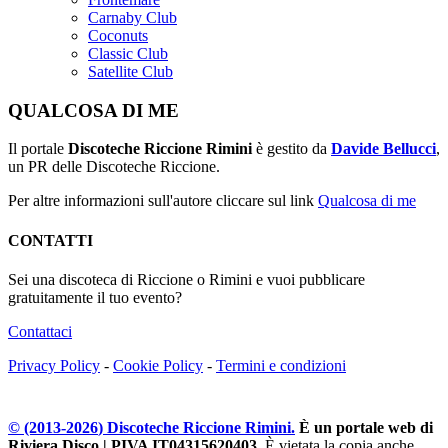
Carnaby Club
Coconuts
Classic Club
Satellite Club
QUALCOSA DI ME
Il portale
Discoteche Riccione Rimini
è gestito da
Davide Bellucci
,
un PR delle Discoteche Riccione.
Per altre informazioni sull'autore cliccare sul link
Qualcosa di me
CONTATTI
Sei una discoteca di Riccione o Rimini e vuoi pubblicare
gratuitamente il tuo evento?
Contattaci
Privacy Policy
-
Cookie Policy
-
Termini e condizioni
© (2013-
2026
) Discoteche Riccione Rimini.
È un portale web di
Riviera Disco | PIVA IT04315620403
. È vietata la copia anche