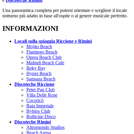
e
Discoteche Rimini
.
Una panoramica completa per potersi orientare e scegliere il locale
notturno più adatto in base all'ospite o al genere musicale preferito.
INFORMAZIONI
Locali sulla spiaggia Riccione e Rimini
Mojito Beach
Flamingo Beach
Opera Beach Club
Malindi Beach Cafe
Beky Bay
Hyper Beach
Samsara Beach
Discoteche Riccione
Peter Pan Club
Villa Delle Rose
Cocoricò
Baia Imperiale
Byblos Club
Bollicine Disco
Discoteche Rimini
Altromondo Studios
Beach Arena