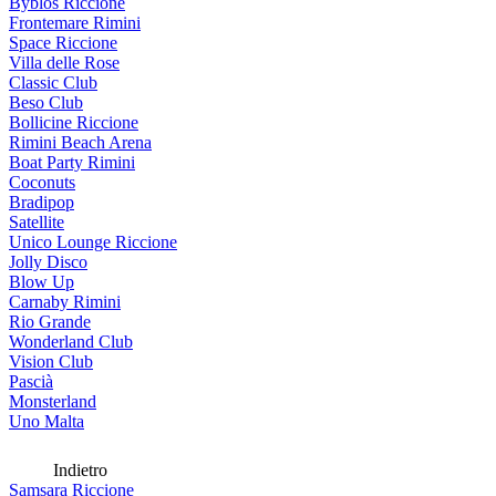
Byblos Riccione
Frontemare Rimini
Space Riccione
Villa delle Rose
Classic Club
Beso Club
Bollicine Riccione
Rimini Beach Arena
Boat Party Rimini
Coconuts
Bradipop
Satellite
Unico Lounge Riccione
Jolly Disco
Blow Up
Carnaby Rimini
Rio Grande
Wonderland Club
Vision Club
Pascià
Monsterland
Uno Malta
Indietro
Samsara Riccione