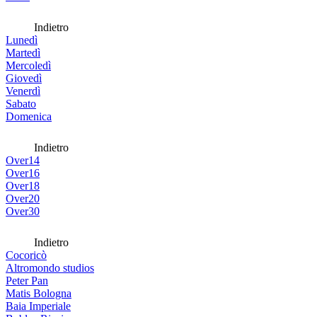
Indietro
Lunedì
Martedì
Mercoledì
Giovedì
Venerdì
Sabato
Domenica
Indietro
Over14
Over16
Over18
Over20
Over30
Indietro
Cocoricò
Altromondo studios
Peter Pan
Matis Bologna
Baia Imperiale