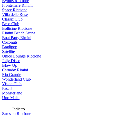
Byblos Riccione
Frontemare Rimini
Space Riccione
Villa delle Rose
Classic Club
Beso Club
Bollicine Riccione
Rimini Beach Arena
Boat Party Rimini
Coconuts
Bradipop
Satellite
Unico Lounge Riccione
Jolly Disco
Blow Up
Carnaby Rimini
Rio Grande
Wonderland Club
Vision Club
Pascià
Monsterland
Uno Malta
Indietro
Samsara Riccione