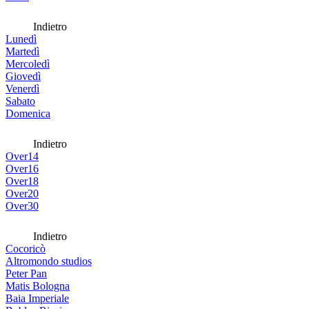
Indietro
Lunedì
Martedì
Mercoledì
Giovedì
Venerdì
Sabato
Domenica
Indietro
Over14
Over16
Over18
Over20
Over30
Indietro
Cocoricò
Altromondo studios
Peter Pan
Matis Bologna
Baia Imperiale