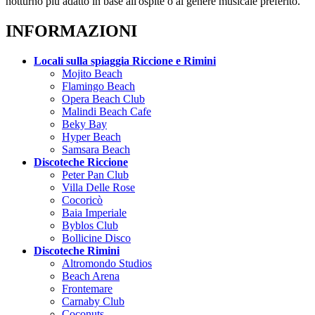
notturno più adatto in base all'ospite o al genere musicale preferito.
INFORMAZIONI
Locali sulla spiaggia Riccione e Rimini
Mojito Beach
Flamingo Beach
Opera Beach Club
Malindi Beach Cafe
Beky Bay
Hyper Beach
Samsara Beach
Discoteche Riccione
Peter Pan Club
Villa Delle Rose
Cocoricò
Baia Imperiale
Byblos Club
Bollicine Disco
Discoteche Rimini
Altromondo Studios
Beach Arena
Frontemare
Carnaby Club
Coconuts