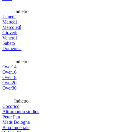
Indietro
Lunedì
Martedì
Mercoledì
Giovedì
Venerdì
Sabato
Domenica
Indietro
Over14
Over16
Over18
Over20
Over30
Indietro
Cocoricò
Altromondo studios
Peter Pan
Matis Bologna
Baia Imperiale