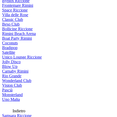
Byblos Riccione
Frontemare Rimini
Space Riccione
Villa delle Rose
Classic Club
Beso Club
Bollicine Riccione
Rimini Beach Arena
Boat Party Rimini
Coconuts
Bradipop
Satellite
Unico Lounge Riccione
Jolly Disco
Blow Up
Carnaby Rimini
Rio Grande
Wonderland Club
Vision Club
Pascià
Monsterland
Uno Malta
Indietro
Samsara Riccione