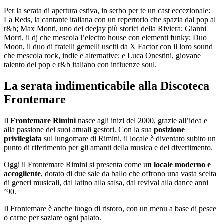
Per la serata di apertura estiva, in serbo per te un cast eccezionale:
La Reds, la cantante italiana con un repertorio che spazia dal pop al
r&b; Max Monti, uno dei deejay più storici della Riviera; Gianni
Morri, il dj che mescola l’electro house con elementi funky; Duo
Moon, il duo di fratelli gemelli usciti da X Factor con il loro sound
che mescola rock, indie e alternative; e Luca Onestini, giovane
talento del pop e r&b italiano con influenze soul.
La serata indimenticabile alla Discoteca
Frontemare
Il
Frontemare Rimini
nasce agli inizi del 2000, grazie all’idea e
alla passione dei suoi attuali gestori. Con la sua
posizione
privilegiata
sul lungomare di Rimini, il locale è diventato subito un
punto di riferimento per gli amanti della musica e del divertimento.
Oggi il Frontemare Rimini si presenta come u
n locale moderno e
accogliente
, dotato di due sale da ballo che offrono una vasta scelta
di generi musicali, dal latino alla salsa, dal revival alla dance anni
’90.
Il Frontemare è anche luogo di ristoro, con un menu a base di pesce
o carne per saziare ogni palato.